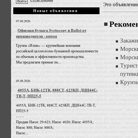
Это объявлени
Новые объявления
07.08.2026
Рекоме
Офисная бумага Svetocopy и Ballet от
производителя - оптом
Закажи
Группа «Илим» — крупнейшая компания
Морски
российской целлюлозно-бумажной промышленности
Морски
по объемам и эффективности производства.
Мы предлагаем прямые по...
Турис
путевк
Круизы
05.08.2026
4055А, БНК-12ТК, 888СТ, 623КП, ДЦН44С-
ТВ-Т, НП25-5
4055А, БНК-12ТК, 888СТ, 623КП, ДЦН44С-ТВ-Т,
НП25-5
- - - -
Продам Насос 29-623; Насос 4020; Насос 4055А;
Насос 888; Насос 888А;
Насос...