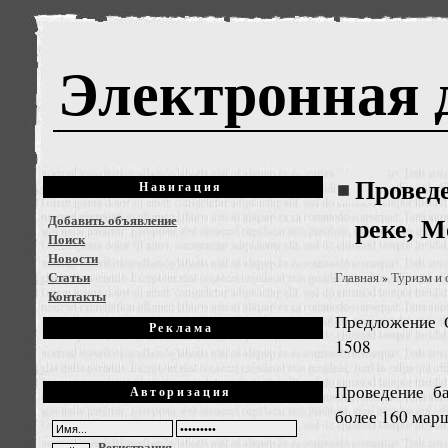
Электронная 
Проведе
Навигация
Добавить объявление
реке, М
Поиск
Новости
Статьи
Главная
Туризм и
»
Контакты
Предложение
Реклама
1508
Проведение ба
Авторизация
более 160 марш
Регистрация