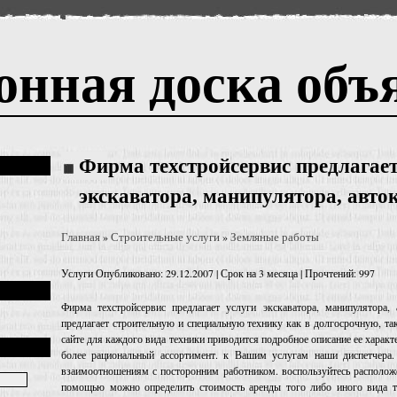
онная доска объ
Фирма техстройсервис предлагает
экскаватора, манипулятора, авто
Главная
Строительные услуги
Земляные работы
»
»
Услуги
Опубликовано: 29.12.2007 | Срок на 3 месяца | Прочтений: 997
Фирма техстройсервис предлагает услуги экскаватора, манипулятора,
предлагает строительную и специальную технику как в долгосрочную, та
сайте для каждого вида техники приводится подробное описание ее харак
более рациональный ассортимент. к Вашим услугам наши диспетчера.
взаимоотношениям с посторонним работником. воспользуйтесь расположе
помощью можно определить стоимость аренды того либо иного вида те