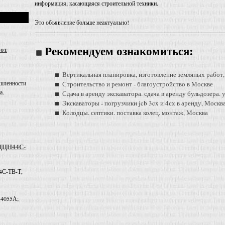
информация, касающаяся строительной техники.
Это объявление больше неактуально!
 от
Рекомендуем ознакомиться:
Вертикальная планировка, изготовление земляных работ
шленности
Строительство и ремонт - благоустройство в Москве
а.
Сдача в аренду экскаватора. сдача в аренду бульдозера.
Экскаваторы - погрузчики jcb 3cx и 4сх в аренду, Москв
Колодцы. септики. поставка колец. монтаж, Москва
 ДЦН44С-
4С-ТВ-Т,
 4055А;