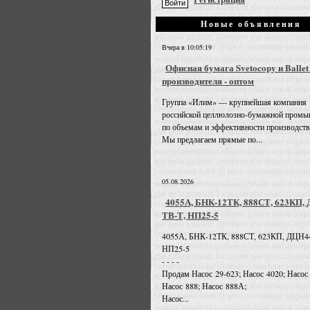
Новые объявления
Вчера в 10:05:19
Офисная бумага Svetocopy и Ballet
производителя - оптом
Группа «Илим» — крупнейшая компания
российской целлюлозно-бумажной промы
по объемам и эффективности производств
Мы предлагаем прямые по...
05.08.2026
4055А, БНК-12ТК, 888СТ, 623КП,
ТВ-Т, НП25-5
4055А, БНК-12ТК, 888СТ, 623КП, ДЦН4
НП25-5
- - - -
Продам Насос 29-623; Насос 4020; Насос
Насос 888; Насос 888А;
Насос...