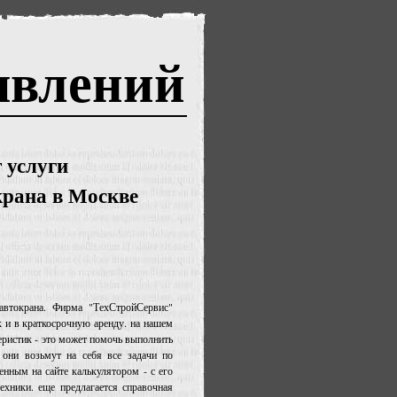
явлений
 услуги
крана в Москве
 автокрана. Фирма "ТехСтройСервис"
к и в краткосрочную аренду. на нашем
теристик - это может помочь выполнить
 они возьмут на себя все задачи по
нным на сайте калькулятором - с его
хники. еще предлагается справочная