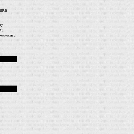
иц в
му
иц.
енности с