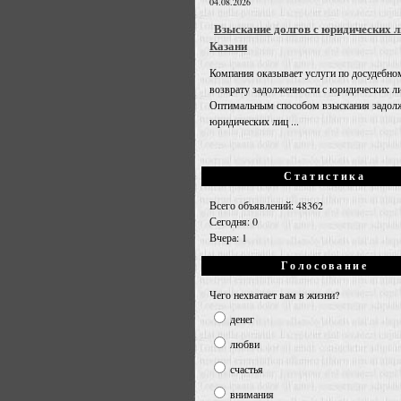
04.08.2026
Взыскание долгов с юридических л
Казани
Компания оказывает услуги по досудебно
возврату задолженности с юридических л
Оптимальным способом взыскания задолж
юридических лиц ...
Статистика
Всего объявлений: 48362
Сегодня: 0
Вчера: 1
Голосование
Чего нехватает вам в жизни?
денег
любви
счастья
внимания