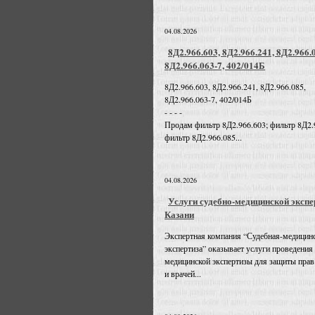
04.08.2026
8Д2.966.603, 8Д2.966.241, 8Д2.966.
8Д2.966.063-7, 402/014Б
8Д2.966.603, 8Д2.966.241, 8Д2.966.085,
8Д2.966.063-7, 402/014Б
- - - -
Продам фильтр 8Д2.966.603; фильтр 8Д2.
фильтр 8Д2.966.085...
04.08.2026
Услуги судебно-медицинской экспе
Казани
Экспертная компания “Судебная-медицин
экспертиза” оказывает услуги проведения
медицинской экспертизы для защиты прав
и врачей...