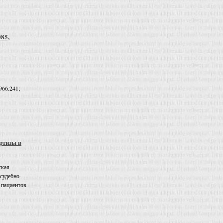
085,
966.241;
ртизы в
ская
 судебно-
 пациентов