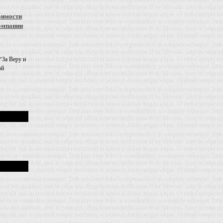
оимости
омпании
"За Веру и
ой