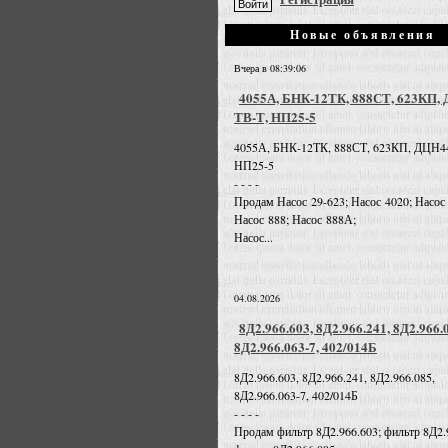
Новые объявления
Вчера в 08:39:06
4055А, БНК-12ТК, 888СТ, 623КП,
ТВ-Т, НП25-5
4055А, БНК-12ТК, 888СТ, 623КП, ДЦН4
НП25-5
- - - -
Продам Насос 29-623; Насос 4020; Насос
Насос 888; Насос 888А;
Насос...
04.08.2026
8Д2.966.603, 8Д2.966.241, 8Д2.966.
8Д2.966.063-7, 402/014Б
8Д2.966.603, 8Д2.966.241, 8Д2.966.085,
8Д2.966.063-7, 402/014Б
- - - -
Продам фильтр 8Д2.966.603; фильтр 8Д2.