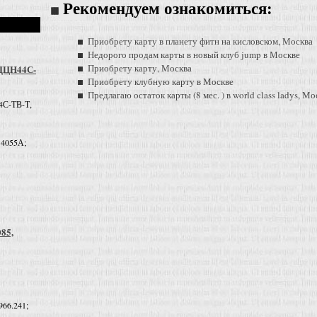
Рекомендуем ознакомиться:
Приобрету карту в планету фитн на кисловском, Москва
Недорого продам карты в новый клуб jump в Москве
Приобрету карту, Москва
 ДЦН44С-
Приобрету клубную карту в Москве
Предлагаю остаток карты (8 мес. ) в world class ladys, Мо
4С-ТВ-Т,
 4055А;
085,
966.241;