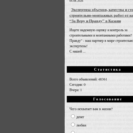
04.08.2026
Экспертиза объемов, качества и ст
строительно-монтажных работ от к
“За Веру и Правду” в Казани
Ищете надежную оценку и контроль за
строительными и монтажными работами? 
Правду" - ваш партнер в мире строительн
экспертизы!
С нашей ...
Статистика
Всего объявлений: 48361
Сегодня: 0
Вчера: 1
Голосование
Чего нехватает вам в жизни?
денег
любви