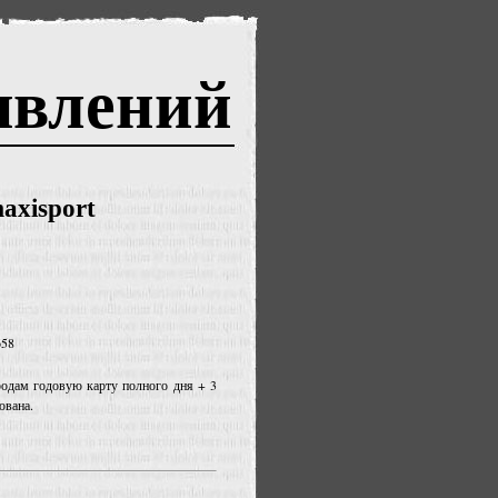
явлений
axisport
658
родам годовую карту полного дня + 3
ована.