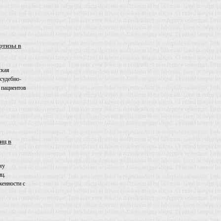
ртизы в
ская
 судебно-
 пациентов
иц в
му
иц.
енности с