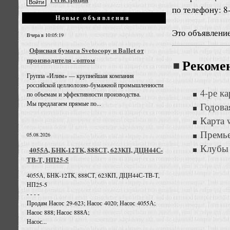
по телефону: 8
Новые объявления
Это объявлени
Вчера в 10:05:19
Офисная бумага Svetocopy и Ballet от
производителя - оптом
Рекоме
Группа «Илим» — крупнейшая компания
российской целлюлозно-бумажной промышленности
4-ре к
по объемам и эффективности производства.
Мы предлагаем прямые по...
Годова
Карта w
Премье
05.08.2026
Клубы 
4055А, БНК-12ТК, 888СТ, 623КП, ДЦН44С-
ТВ-Т, НП25-5
4055А, БНК-12ТК, 888СТ, 623КП, ДЦН44С-ТВ-Т,
НП25-5
- - - -
Продам Насос 29-623; Насос 4020; Насос 4055А;
Насос 888; Насос 888А;
Насос...