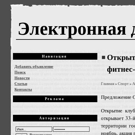
Электронная 
Открыт
Навигация
Добавить объявление
фитнес
Поиск
Новости
Статьи
Главная
Спорт
А
»
»
Контакты
Предложение
О
Реклама
Открытие клуб
открывает 33-
Авторизация
территории го
ноябрь. акция
Регистрация