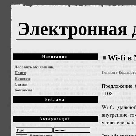
Электронная 
Wi-fi в
Навигация
Добавить объявление
Поиск
Главная
Компьют
»
Новости
Статьи
Предложение
Контакты
1108
Реклама
Wi-fi. Дальн
внутренние точ
Авторизация
усилители, кабе
Это объявлени
Регистрация