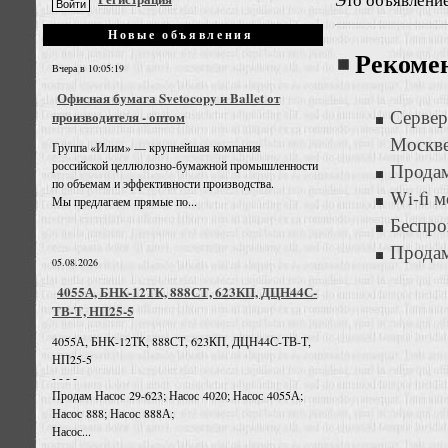
Новые объявления
Рекоме
Вчера в 10:05:19
Офисная бумага Svetocopy и Ballet от
Сервер
производителя - оптом
Москв
Группа «Илим» — крупнейшая компания
российской целлюлозно-бумажной промышленности
Продам
по объемам и эффективности производства.
Wi-fi 
Мы предлагаем прямые по...
Беспро
Продам
05.08.2026
4055А, БНК-12ТК, 888СТ, 623КП, ДЦН44С-
ТВ-Т, НП25-5
4055А, БНК-12ТК, 888СТ, 623КП, ДЦН44С-ТВ-Т,
НП25-5
- - - -
Продам Насос 29-623; Насос 4020; Насос 4055А;
Насос 888; Насос 888А;
Насос...