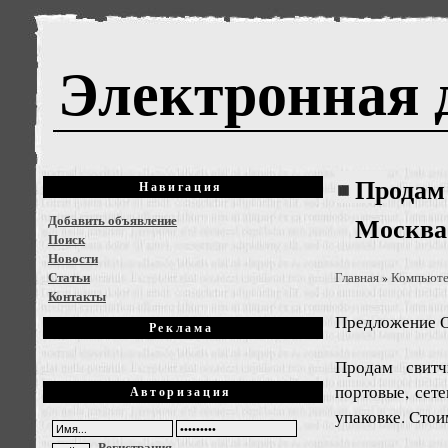
Электронная 
Продам 
Навигация
Добавить объявление
Москва
Поиск
Новости
Статьи
Главная
Компьют
»
Контакты
Предложение
О
Реклама
Продам свитч
портовые, сет
Авторизация
упаковке. Сто
Регистрация