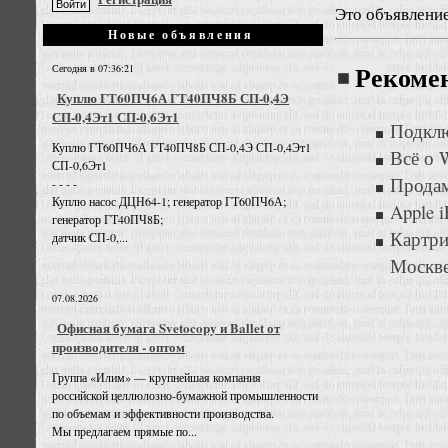
Это объявлени
Новые объявления
Сегодня в 07:36:21
Рекоме
Куплю ГТ60ПЧ6А ГТ40ПЧ8Б СП-0,4Э
СП-0,4Эт1 СП-0,6Эт1
Подклю
Куплю ГТ60ПЧ6А ГТ40ПЧ8Б СП-0,4Э СП-0,4Эт1
Всё о W
СП-0,6Эт1
Продам
- - - -
Куплю насос ДЦН64-1; генератор ГТ60ПЧ6А;
Apple 
генератор ГТ40ПЧ8Б;
Картр
датчик СП-0,...
Москв
07.08.2026
Офисная бумага Svetocopy и Ballet от
производителя - оптом
Группа «Илим» — крупнейшая компания
российской целлюлозно-бумажной промышленности
по объемам и эффективности производства.
Мы предлагаем прямые по...