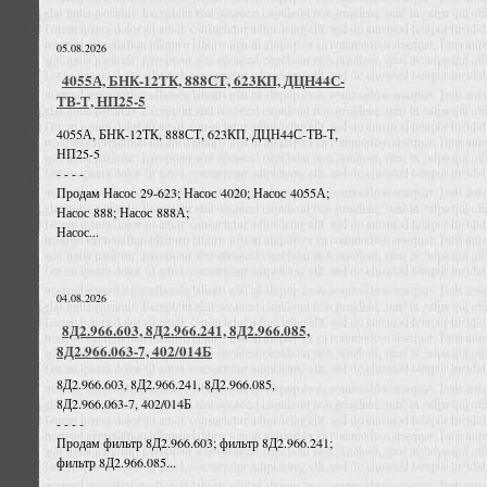
05.08.2026
4055А, БНК-12ТК, 888СТ, 623КП, ДЦН44С-
ТВ-Т, НП25-5
4055А, БНК-12ТК, 888СТ, 623КП, ДЦН44С-ТВ-Т,
НП25-5
- - - -
Продам Насос 29-623; Насос 4020; Насос 4055А;
Насос 888; Насос 888А;
Насос...
04.08.2026
8Д2.966.603, 8Д2.966.241, 8Д2.966.085,
8Д2.966.063-7, 402/014Б
8Д2.966.603, 8Д2.966.241, 8Д2.966.085,
8Д2.966.063-7, 402/014Б
- - - -
Продам фильтр 8Д2.966.603; фильтр 8Д2.966.241;
фильтр 8Д2.966.085...