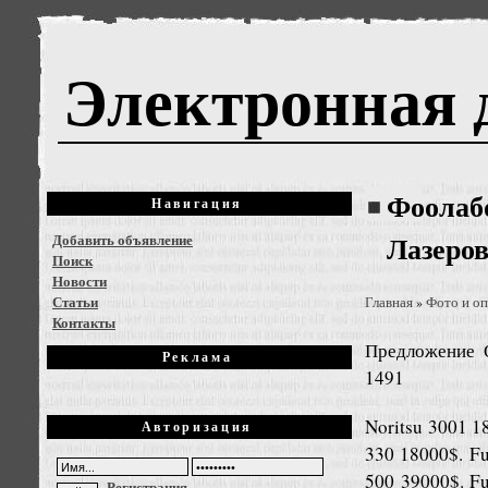
Электронная 
Фоолаб
Навигация
Добавить объявление
Лазеров
Поиск
Новости
Статьи
Главная
Фото и оп
»
Контакты
Предложение
Реклама
1491
Noritsu 3001 1
Авторизация
330 18000$. Fuj
500 39000$. Fu
Регистрация