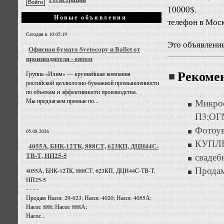
10000$.
Новые объявления
телефон в Моск
Сегодня в 10:05:19
Это объявлени
Офисная бумага Svetocopy и Ballet от
производителя - оптом
Рекоме
Группа «Илим» — крупнейшая компания
российской целлюлозно-бумажной промышленности
по объемам и эффективности производства.
Мы предлагаем прямые по...
Микро
П3;ОГ
Фотоуве
05.08.2026
КУПЛЮ
4055А, БНК-12ТК, 888СТ, 623КП, ДЦН44С-
ТВ-Т, НП25-5
свадеб
Продам
4055А, БНК-12ТК, 888СТ, 623КП, ДЦН44С-ТВ-Т,
НП25-5
- - - -
Продам Насос 29-623; Насос 4020; Насос 4055А;
Насос 888; Насос 888А;
Насос...