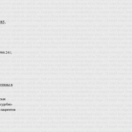
085,
966.241;
ртизы в
ская
 судебно-
 пациентов