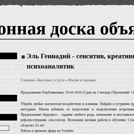
онная доска объ
Эль Геннадий - сенситив, креати
психоаналитик
Главная
Бытовые услуги
Магия и гадание
»
»
Предложение
Опубликовано: 20.04.2010 | Срок на 3 месяца | Прочтений: 1
Уберём любые магические воздействия и влияния. Найдём и устраним 
методами. Мягко избавим от подселения и подключения астральных
Предсказание будущего , гадание любого рода, изменение и восстановл
рефлексотерапия, сексология. Возможна заочная работа и обучение. Ст
областях 20 лет.
Работа в прямом эфире на Youtube: