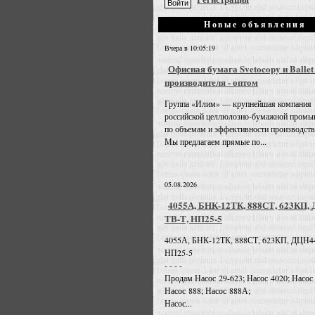
Новые объявления
Вчера в 10:05:19
Офисная бумага Svetocopy и Ballet
производителя - оптом
Группа «Илим» — крупнейшая компания
российской целлюлозно-бумажной промы
по объемам и эффективности производств
Мы предлагаем прямые по...
05.08.2026
4055А, БНК-12ТК, 888СТ, 623КП,
ТВ-Т, НП25-5
4055А, БНК-12ТК, 888СТ, 623КП, ДЦН4
НП25-5
- - - -
Продам Насос 29-623; Насос 4020; Насос
Насос 888; Насос 888А;
Насос...