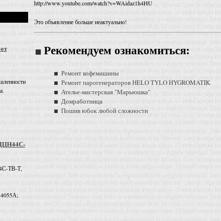
http://www.youtube.com/watch?v=WAidaz1h4HU
Это объявление больше неактуально!
 от
Рекомендуем ознакомиться:
Ремонт кофемашины
шленности
Ремонт парогенераторов HELO TYLO HYGROMATIK
а.
Ателье-мастерская "Марьюшка"
Домработница
Пошив юбок любой сложности
 ДЦН44С-
4С-ТВ-Т,
 4055А;