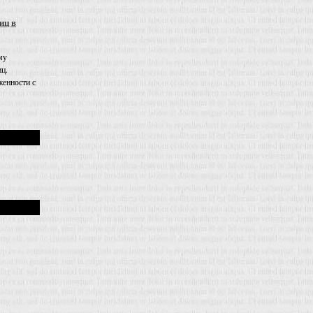
иц в
му
иц.
енности с