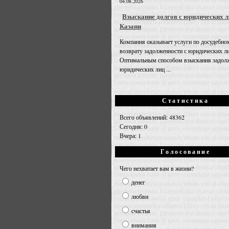
04.08.2026
Взыскание долгов с юридических л
Казани
Компания оказывает услуги по досудебно
возврату задолженности с юридических л
Оптимальным способом взыскания задолж
юридических лиц ...
Статистика
Всего объявлений: 48362
Сегодня: 0
Вчера: 1
Голосование
Чего нехватает вам в жизни?
денег
любви
счастья
внимания