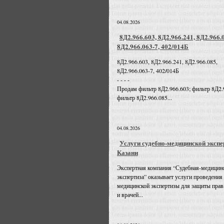
04.08.2026
8Д2.966.603, 8Д2.966.241, 8Д2.966.
8Д2.966.063-7, 402/014Б
8Д2.966.603, 8Д2.966.241, 8Д2.966.085,
8Д2.966.063-7, 402/014Б
- - - -
Продам фильтр 8Д2.966.603; фильтр 8Д2.
фильтр 8Д2.966.085...
04.08.2026
Услуги судебно-медицинской экспе
Казани
Экспертная компания “Судебная-медицин
экспертиза” оказывает услуги проведения
медицинской экспертизы для защиты прав
и врачей...