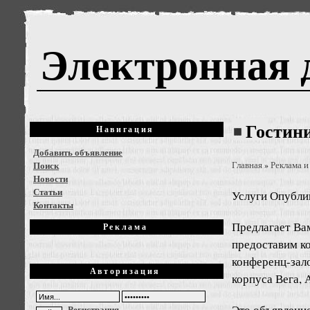
Электронная 
Гостин
Навигация
Добавить объявление
Поиск
Главная
Реклама и
»
Новости
Статьи
Услуги
Опублик
Контакты
Предлагает Ва
Реклама
предоставим к
конференц-зал
Авторизация
корпуса Вега, 
Это объявлени
Регистрация