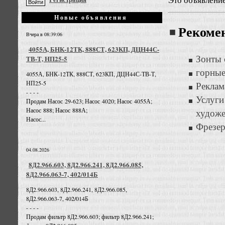
Новые объявления
Рекоме
Вчера в 08:39:06
4055А, БНК-12ТК, 888СТ, 623КП, ДЦН44С-
Зонты 
ТВ-Т, НП25-5
горны
4055А, БНК-12ТК, 888СТ, 623КП, ДЦН44С-ТВ-Т,
НП25-5
Реклам
- - - -
Услуг
Продам Насос 29-623; Насос 4020; Насос 4055А;
Насос 888; Насос 888А;
художе
Насос...
Фрезер
04.08.2026
8Д2.966.603, 8Д2.966.241, 8Д2.966.085,
8Д2.966.063-7, 402/014Б
8Д2.966.603, 8Д2.966.241, 8Д2.966.085,
8Д2.966.063-7, 402/014Б
- - - -
Продам фильтр 8Д2.966.603; фильтр 8Д2.966.241;