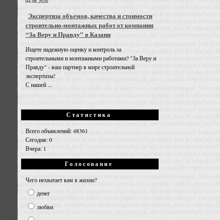
04.08.2026
Экспертиза объемов, качества и стоимости
строительно-монтажных работ от компании
“За Веру и Правду” в Казани
Ищете надежную оценку и контроль за
строительными и монтажными работами? "За Веру и
Правду" - ваш партнер в мире строительной
экспертизы!
С нашей ...
Статистика
Всего объявлений: 48361
Сегодня: 0
Вчера: 1
Голосование
Чего нехватает вам в жизни?
денег
любви