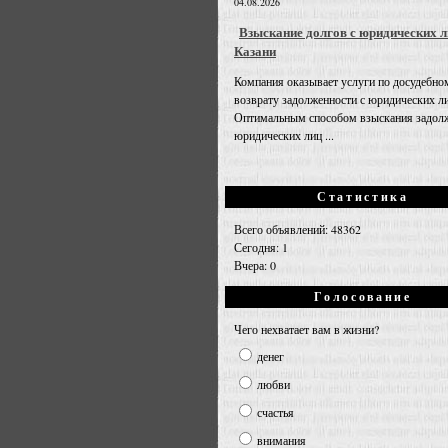
04.08.2026
Взыскание долгов с юридических л
Казани
Компания оказывает услуги по досудебно
возврату задолженности с юридических л
Оптимальным способом взыскания задолж
юридических лиц ...
Статистика
Всего объявлений: 48362
Сегодня: 1
Вчера: 0
Голосование
Чего нехватает вам в жизни?
денег
любви
счастья
внимания