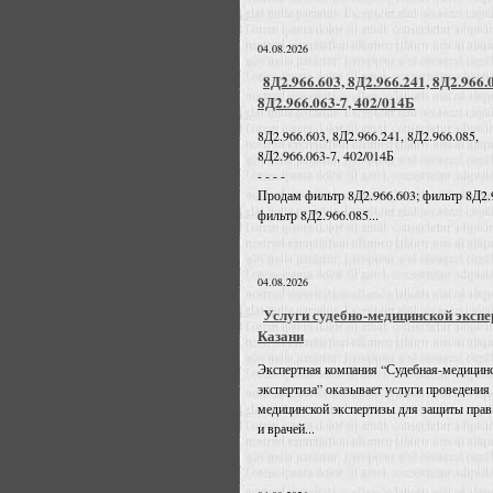
04.08.2026
8Д2.966.603, 8Д2.966.241, 8Д2.966.
8Д2.966.063-7, 402/014Б
8Д2.966.603, 8Д2.966.241, 8Д2.966.085,
8Д2.966.063-7, 402/014Б
- - - -
Продам фильтр 8Д2.966.603; фильтр 8Д2.
фильтр 8Д2.966.085...
04.08.2026
Услуги судебно-медицинской экспе
Казани
Экспертная компания “Судебная-медицин
экспертиза” оказывает услуги проведения
медицинской экспертизы для защиты прав
и врачей...