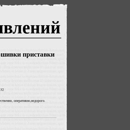
явлений
ошивки приставки
432
ественно, оперативно,недорого.