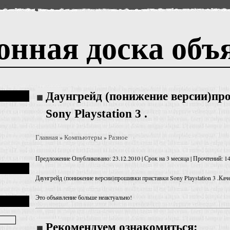
онная доска объ
Даунгрейд (понижение версии)пр
Sony Playstation 3 .
Главная
Компьютеры
Разное
»
»
Предложение
Опубликовано: 23.12.2010 | Срок на 3 месяца | Прочтений: 1
Даунгрейд (понижение версии)прошивки приставки Sony Playstation 3 .Кач
Это объявление больше неактуально!
Рекомендуем ознакомиться: