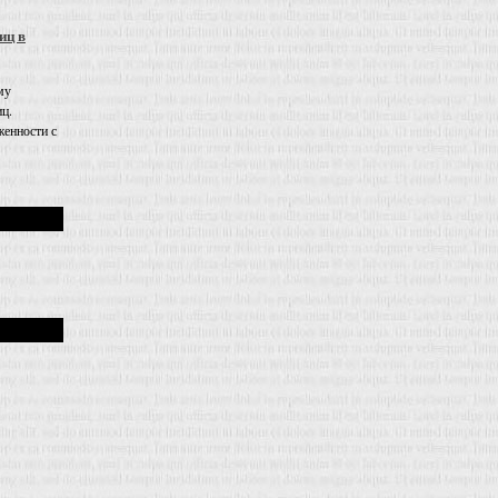
иц в
му
иц.
енности с