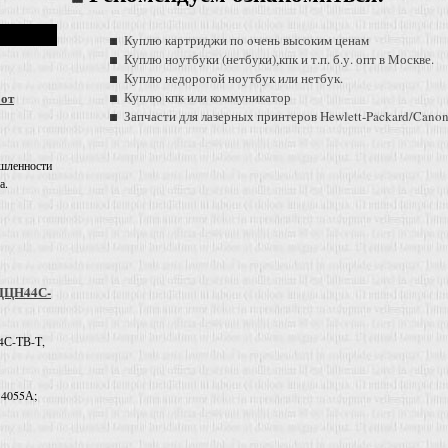
Куплю картриджи по очень высоким ценам
Куплю ноутбуки (нетбуки),кпк и т.п. б.у. опт в Москве.
Куплю недорогой ноутбук или нетбук.
 от
Куплю кпк или коммуникатор
Запчасти для лазерных принтеров Hewlett-Packard/Cano
шленности
а.
 ДЦН44С-
4С-ТВ-Т,
 4055А;