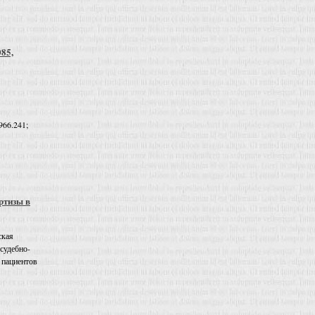
085,
966.241;
ртизы в
ская
 судебно-
 пациентов