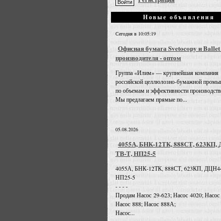
Новые объявления
Сегодня в 10:05:19
Офисная бумага Svetocopy и Ballet
производителя - оптом
Группа «Илим» — крупнейшая компания
российской целлюлозно-бумажной промы
по объемам и эффективности производств
Мы предлагаем прямые по...
05.08.2026
4055А, БНК-12ТК, 888СТ, 623КП,
ТВ-Т, НП25-5
4055А, БНК-12ТК, 888СТ, 623КП, ДЦН4
НП25-5
- - - -
Продам Насос 29-623; Насос 4020; Насос
Насос 888; Насос 888А;
Насос...