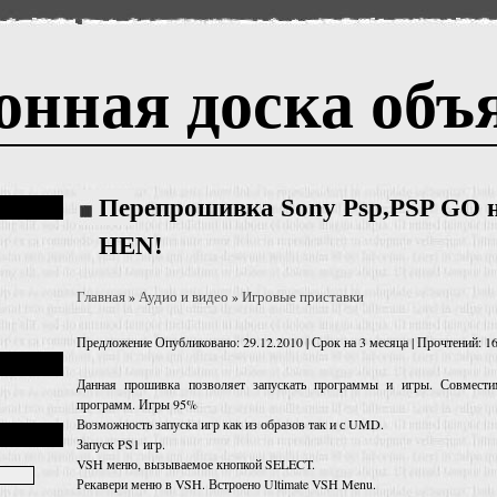
онная доска объ
Перепрошивка Sony Psp,PSP GO н
HEN!
Главная
Аудио и видео
Игровые приставки
»
»
Предложение
Опубликовано: 29.12.2010 | Срок на 3 месяца | Прочтений: 1
Данная прошивка позволяет запускать программы и игры. Совмест
программ. Игры 95%
Возможность запуска игр как из образов так и с UMD.
Запуск PS1 игр.
VSH меню, вызываемое кнопкой SELECT.
Рекавери меню в VSH. Встроено Ultimate VSH Menu.