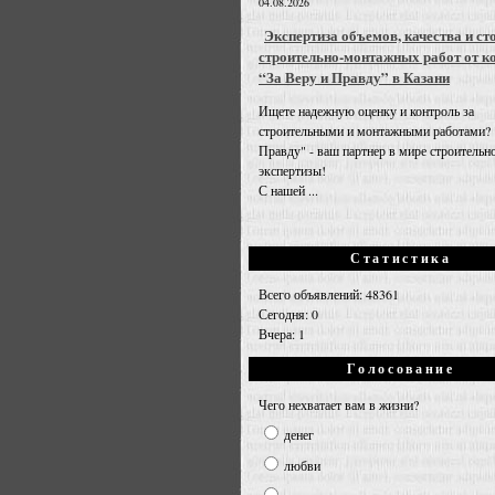
04.08.2026
Экспертиза объемов, качества и ст
строительно-монтажных работ от к
“За Веру и Правду” в Казани
Ищете надежную оценку и контроль за
строительными и монтажными работами? 
Правду" - ваш партнер в мире строительн
экспертизы!
С нашей ...
Статистика
Всего объявлений: 48361
Сегодня: 0
Вчера: 1
Голосование
Чего нехватает вам в жизни?
денег
любви