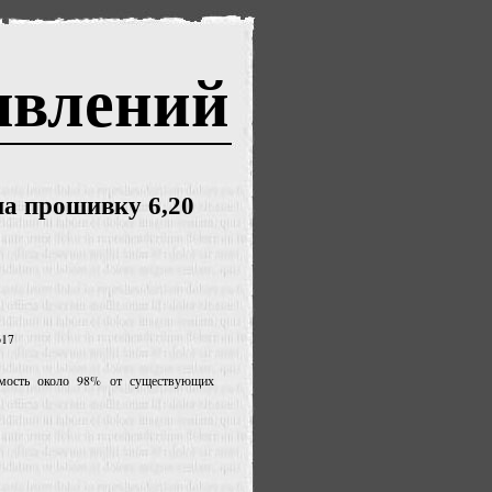
явлений
а прошивку 6,20
617
имость около 98% от существующих