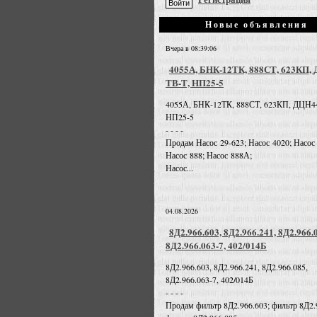
Новые объявления
Вчера в 08:39:06
4055А, БНК-12ТК, 888СТ, 623КП,
ТВ-Т, НП25-5
4055А, БНК-12ТК, 888СТ, 623КП, ДЦН4
НП25-5
- - - -
Продам Насос 29-623; Насос 4020; Насос
Насос 888; Насос 888А;
Насос...
04.08.2026
8Д2.966.603, 8Д2.966.241, 8Д2.966.
8Д2.966.063-7, 402/014Б
8Д2.966.603, 8Д2.966.241, 8Д2.966.085,
8Д2.966.063-7, 402/014Б
- - - -
Продам фильтр 8Д2.966.603; фильтр 8Д2.