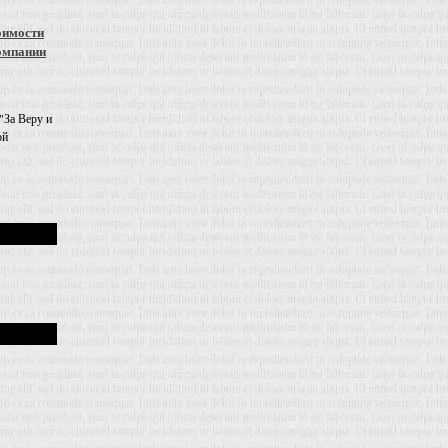
оимости
омпании
"За Веру и
ой