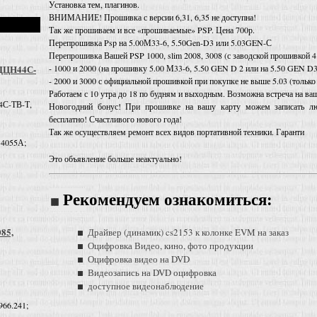
Установка тем, плагинов.
ВНИМАНИЕ! Прошивка с версии 6,31, 6,35 не доступна!
Так же прошиваем и все «прошиваемые» PSP. Цена 700р.
Перепрошивка Psp на 5.00М33-6, 5.50Gen-D3 или 5.03GEN-С
Перепрошивка Вашей PSP 1000, slim 2008, 3008 (с заводской прошивкой 4.
- 1000 и 2000 (на прошивку 5.00 М33-6, 5.50 GEN D 2 или на 5.50 GEN D3
 ДЦН44С-
- 2000 и 3000 с официальной прошивкой при покупке не выше 5.03 (тольк
Работаем с 10 утра до 18 по будням и выходным. Возможна встреча на ва
4С-ТВ-Т,
Новогодний бонус! При прошивке на вашу карту можем записать л
бесплатно! Счастливого нового года!
Так же осуществляем ремонт всех видов портативной техники. Гаранти
 4055А;
Это объявление больше неактуально!
Рекомендуем ознакомиться:
085,
Драйвер (динамик) cs2153 к колонке EVM на заказ
Оцифровка Видео, кино, фото продукции
Оцифровка видео на DVD
Видеозапись на DVD оцифровка
доступное видеонаблюдение
966.241;