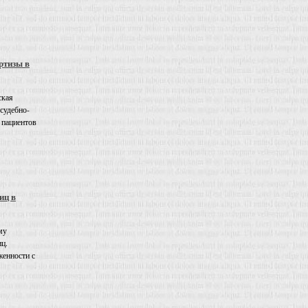
ртизы в
ская
 судебно-
 пациентов
иц в
му
иц.
енности с