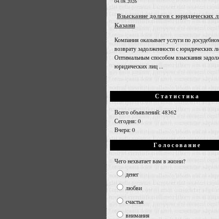
04.08.2026
Взыскание долгов с юридических л
Казани
Компания оказывает услуги по досудебно
возврату задолженности с юридических л
Оптимальным способом взыскания задолж
юридических лиц ...
Статистика
Всего объявлений: 48362
Сегодня: 0
Вчера: 0
Голосование
Чего нехватает вам в жизни?
денег
любви
счастья
внимания