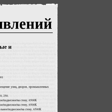
явлений
ые и
001
вещение улиц, дворов, промышленных
0, 250.
е/подвесное/на стену, 6500К
е/подвесное/на стену, 6500К
ьное/подвесное/на стену, 6500К