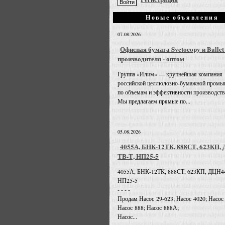
Новые объявления
07.08.2026
Офисная бумага Svetocopy и Ballet
производителя - оптом
Группа «Илим» — крупнейшая компания
российской целлюлозно-бумажной промы
по объемам и эффективности производств
Мы предлагаем прямые по...
05.08.2026
4055А, БНК-12ТК, 888СТ, 623КП,
ТВ-Т, НП25-5
4055А, БНК-12ТК, 888СТ, 623КП, ДЦН4
НП25-5
- - - -
Продам Насос 29-623; Насос 4020; Насос
Насос 888; Насос 888А;
Насос...