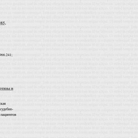
085,
966.241;
ртизы в
ская
 судебно-
 пациентов