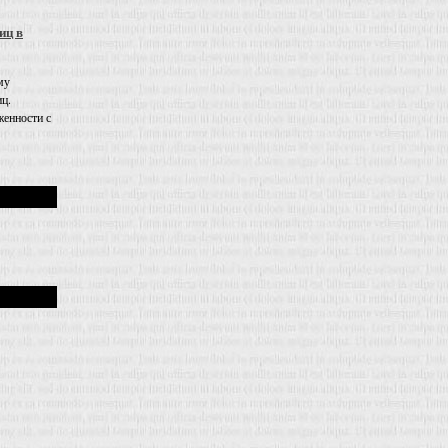
иц в
му
иц.
енности с