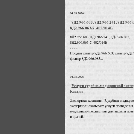
04.08.2026
8Д2.966.603, 8Д2.966.241, 8Д2.966.
8Д2.966.063-7, 402/014Б
8Д2.966.603, 8Д2.966.241, 8Д2.966.085,
8Д2.966.063-7, 402/014Б
- - - -
Продам фильтр 8Д2.966.603; фильтр 8Д2.
фильтр 8Д2.966.085...
04.08.2026
Услуги судебно-медицинской экспе
Казани
Экспертная компания “Судебная-медицин
экспертиза” оказывает услуги проведения
медицинской экспертизы для защиты прав
и врачей...