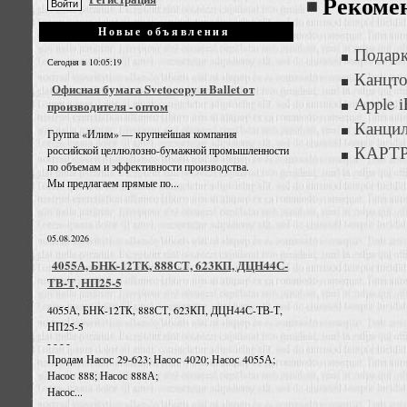
Рекоме
Новые объявления
Подарк
Сегодня в 10:05:19
Канцто
Офисная бумага Svetocopy и Ballet от
Apple 
производителя - оптом
Канцил
Группа «Илим» — крупнейшая компания
КАРТ
российской целлюлозно-бумажной промышленности
по объемам и эффективности производства.
Мы предлагаем прямые по...
05.08.2026
4055А, БНК-12ТК, 888СТ, 623КП, ДЦН44С-
ТВ-Т, НП25-5
4055А, БНК-12ТК, 888СТ, 623КП, ДЦН44С-ТВ-Т,
НП25-5
- - - -
Продам Насос 29-623; Насос 4020; Насос 4055А;
Насос 888; Насос 888А;
Насос...