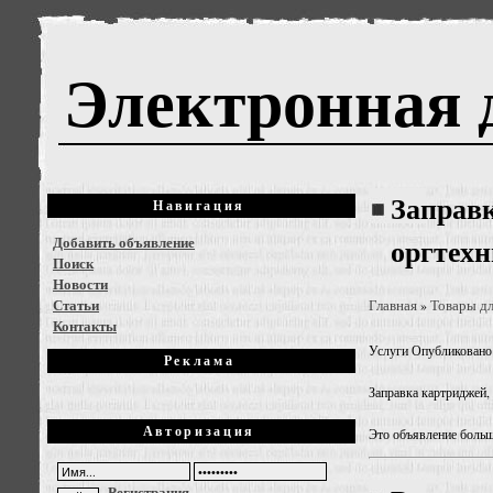
Электронная 
Заправ
Навигация
Добавить объявление
оргтех
Поиск
Новости
Статьи
Главная
Товары дл
»
Контакты
Услуги
Опубликовано: 
Реклама
Заправка картриджей,
Авторизация
Это объявление больш
Регистрация