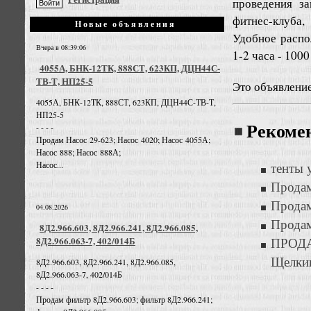
проведения за
фитнес-клуба
Новые объявления
Удобное распо
Вчера в 08:39:06
1-2 часа - 1000
4055А, БНК-12ТК, 888СТ, 623КП, ДЦН44С-
ТВ-Т, НП25-5
Это объявлени
4055А, БНК-12ТК, 888СТ, 623КП, ДЦН44С-ТВ-Т,
НП25-5
Рекоме
- - - -
Продам Насос 29-623; Насос 4020; Насос 4055А;
Насос 888; Насос 888А;
Насос...
тенты 
Продам
Продам
04.08.2026
Продам
8Д2.966.603, 8Д2.966.241, 8Д2.966.085,
8Д2.966.063-7, 402/014Б
ПРОДА
Щелкин
8Д2.966.603, 8Д2.966.241, 8Д2.966.085,
8Д2.966.063-7, 402/014Б
- - - -
Продам фильтр 8Д2.966.603; фильтр 8Д2.966.241;