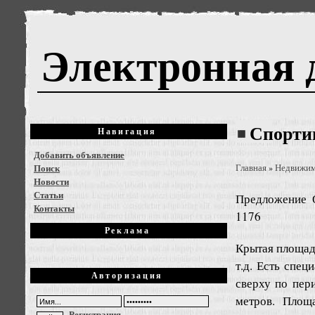
Электронная 
Спорти
Навигация
Добавить объявление
Поиск
Главная
Недвижим
»
Новости
Статьи
Предложение
Контакты
1176
Реклама
Крытая площадк
т.д. Есть спец
Авторизация
сверху по пер
метров. Площ
Регистрация