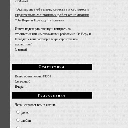
04.08.2026
Экспертиза объемов, качества и стоимости
строительно-монтажных работ от компании
“За Веру и Правду” в Казани
Ищете надежную оценку и контроль за
строительными и монтажными работами? "За Веру и
Правду" - ваш партнер в мире строительной
экспертизы!
С нашей ...
Статистика
Всего объявлений: 48361
Сегодня: 0
Вчера: 1
Голосование
Чего нехватает вам в жизни?
денег
любви