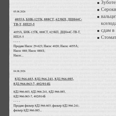
Зуботе
Серокв
05.08.2026
вальци
4055А, БНК-12ТК, 888СТ, 623КП, ДЦН44С-
кселод
ТВ-Т, НП25-5
сдам в
4055А, БНК-12ТК, 888СТ, 623КП, ДЦН44С-ТВ-Т,
Стомат
НП25-5
- - - -
Продам Насос 29-623; Насос 4020; Насос 4055А;
Насос 888; Насос 888А;
Насос...
04.08.2026
8Д2.966.603, 8Д2.966.241, 8Д2.966.085,
8Д2.966.063-7, 402/014Б
8Д2.966.603, 8Д2.966.241, 8Д2.966.085,
8Д2.966.063-7, 402/014Б
- - - -
Продам фильтр 8Д2.966.603; фильтр 8Д2.966.241;
фильтр 8Д2.966.085...