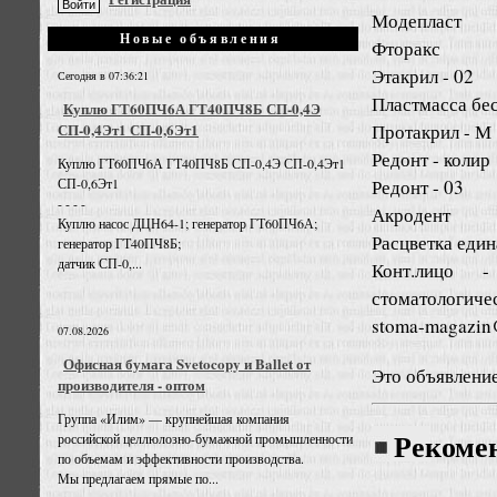
Модепласт
Новые объявления
Фторакс
Этакрил - 02
Сегодня в 07:36:21
Пластмасса бе
Куплю ГТ60ПЧ6А ГТ40ПЧ8Б СП-0,4Э
Протакрил - М
СП-0,4Эт1 СП-0,6Эт1
Редонт - колир
Куплю ГТ60ПЧ6А ГТ40ПЧ8Б СП-0,4Э СП-0,4Эт1
Редонт - 03
СП-0,6Эт1
- - - -
Акродент
Куплю насос ДЦН64-1; генератор ГТ60ПЧ6А;
Расцветка един
генератор ГТ40ПЧ8Б;
датчик СП-0,...
Конт.лицо -
стоматологиче
stoma-magazin
07.08.2026
Офисная бумага Svetocopy и Ballet от
Это объявлени
производителя - оптом
Группа «Илим» — крупнейшая компания
российской целлюлозно-бумажной промышленности
Рекоме
по объемам и эффективности производства.
Мы предлагаем прямые по...