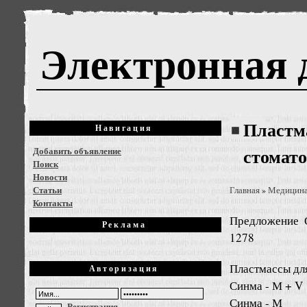
Электронная 
Пластм
Навигация
Добавить объявление
стомат
Поиск
Новости
Статьи
Главная
Медицин
»
Контакты
Предложение
Реклама
1278
Пластмассы дл
Авторизация
Синма - М + V
Синма - М
Регистрация