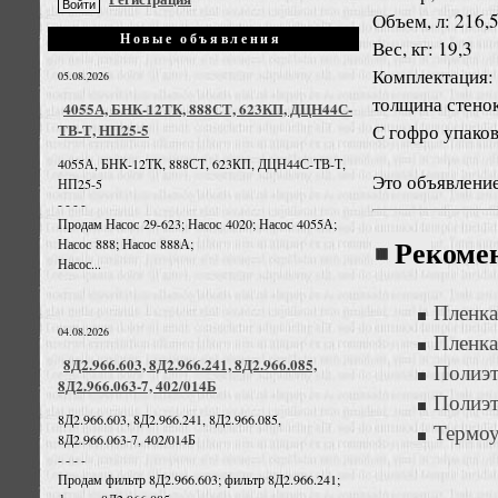
Объем, л: 216,
Новые объявления
Вес, кг: 19,3
Комплектация: 
05.08.2026
толщина стенок 
4055А, БНК-12ТК, 888СТ, 623КП, ДЦН44С-
С гофро упаков
ТВ-Т, НП25-5
4055А, БНК-12ТК, 888СТ, 623КП, ДЦН44С-ТВ-Т,
Это объявлени
НП25-5
- - - -
Продам Насос 29-623; Насос 4020; Насос 4055А;
Насос 888; Насос 888А;
Рекоме
Насос...
Пленка
04.08.2026
Пленка
8Д2.966.603, 8Д2.966.241, 8Д2.966.085,
Полиэт
8Д2.966.063-7, 402/014Б
Полиэт
8Д2.966.603, 8Д2.966.241, 8Д2.966.085,
Термоу
8Д2.966.063-7, 402/014Б
- - - -
Продам фильтр 8Д2.966.603; фильтр 8Д2.966.241;