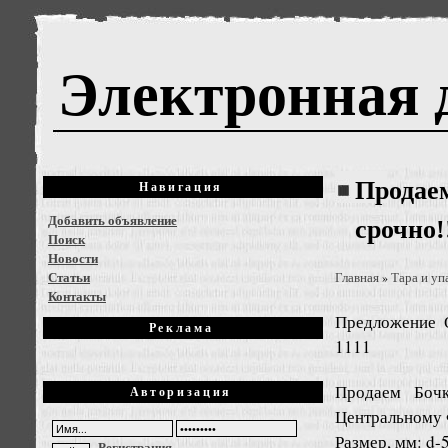
Электронная 
Продае
Навигация
Добавить объявление
срочно!
Поиск
Новости
Статьи
Главная
Тара и уп
»
Контакты
Предложение
Реклама
1111
Продаем Бочк
Авторизация
Центральному 
Размер, мм: d-
Регистрация