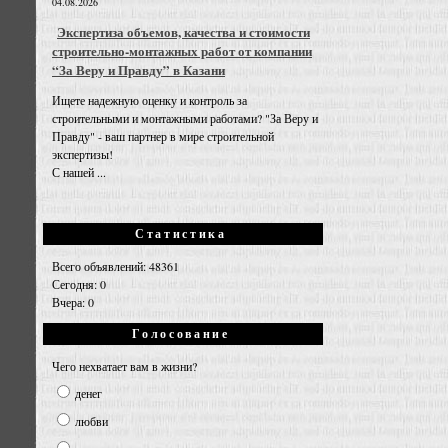
04.08.2026
Экспертиза объемов, качества и стоимости
строительно-монтажных работ от компании
“За Веру и Правду” в Казани
Ищете надежную оценку и контроль за
строительными и монтажными работами? "За Веру и
Правду" - ваш партнер в мире строительной
экспертизы!
С нашей ...
Статистика
Всего объявлений: 48361
Сегодня: 0
Вчера: 0
Голосование
Чего нехватает вам в жизни?
денег
любви