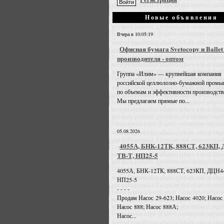
Новые объявления
Вчера в 10:05:19
Офисная бумага Svetocopy и Ballet
производителя - оптом
Группа «Илим» — крупнейшая компания
российской целлюлозно-бумажной промы
по объемам и эффективности производств
Мы предлагаем прямые по...
05.08.2026
4055А, БНК-12ТК, 888СТ, 623КП,
ТВ-Т, НП25-5
4055А, БНК-12ТК, 888СТ, 623КП, ДЦН4
НП25-5
- - - -
Продам Насос 29-623; Насос 4020; Насос
Насос 888; Насос 888А;
Насос...