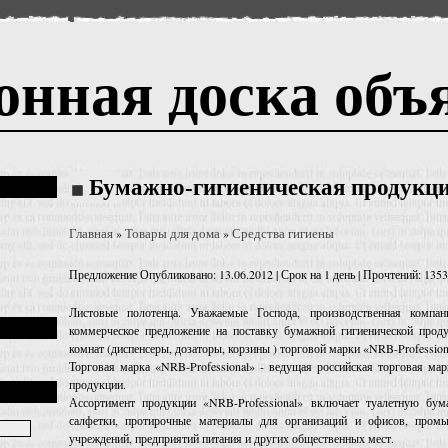
онная доска объ
Бумажно-гигиеническая продукц
Главная
Товары для дома
Средства гигиены
»
»
Предложение
Опубликовано: 13.06.2012 | Срок на 1 день | Прочтений: 1353
Листовые полотенца. Уважаемые Господа, производственная компан
коммерческое предложение на поставку бумажной гигиенической прод
комнат (диспенсеры, дозаторы, корзины ) торговой марки «NRB-Profession
Торговая марка «NRB-Professional» - ведущая российская торговая ма
продукции.
Ассортимент продукции «NRB-Professional» включает туалетную бума
салфетки, протирочные материалы для организаций и офисов, пром
учреждений, предприятий питания и других общественных мест.