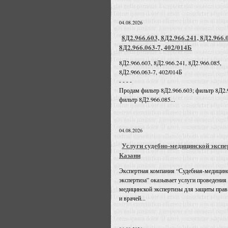
04.08.2026
8Д2.966.603, 8Д2.966.241, 8Д2.966.
8Д2.966.063-7, 402/014Б
8Д2.966.603, 8Д2.966.241, 8Д2.966.085,
8Д2.966.063-7, 402/014Б
- - - -
Продам фильтр 8Д2.966.603; фильтр 8Д2.
фильтр 8Д2.966.085...
04.08.2026
Услуги судебно-медицинской экспе
Казани
Экспертная компания “Судебная-медицин
экспертиза” оказывает услуги проведения
медицинской экспертизы для защиты прав
и врачей...