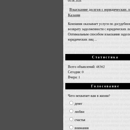
04.08.2026
Взыскание долгов с юридических л
Казани
Компания оказывает услуги по досудебно
возврату задолженности с юридических л
Оптимальным способом взыскания задолж
юридических лиц ...
Статистика
Всего объявлений: 48362
Сегодня: 0
Вчера: 1
Голосование
Чего нехватает вам в жизни?
денег
любви
счастья
внимания