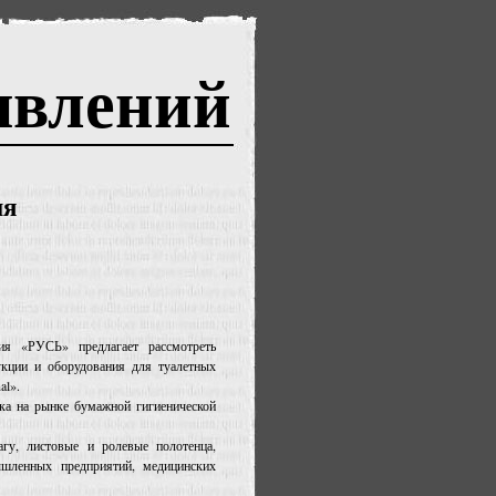
явлений
ия
ия «РУСЬ» предлагает рассмотреть
укции и оборудования для туалетных
al».
рка на рынке бумажной гигиенической
гу, листовые и ролевые полотенца,
ышленных предприятий, медицинских