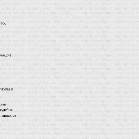
085,
966.241;
ртизы в
ская
 судебно-
 пациентов