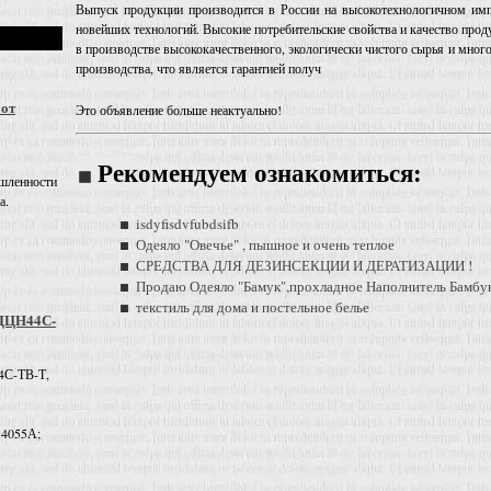
Выпуск продукции производится в России на высокотехнологичном им
новейших технологий. Высокие потребительские свойства и качество про
в производстве высококачественного, экологически чистого сырья и мног
производства, что является гарантией получ
 от
Это объявление больше неактуально!
Рекомендуем ознакомиться:
шленности
а.
isdyfisdvfubdsifb
Одеяло "Овечье" , пышное и очень теплое
СРЕДСТВА ДЛЯ ДЕЗИНСЕКЦИИ И ДЕРАТИЗАЦИИ !
Продаю Одеяло "Бамук",прохладное Наполнитель Бамбу
текстиль для дома и постельное белье
 ДЦН44С-
4С-ТВ-Т,
 4055А;