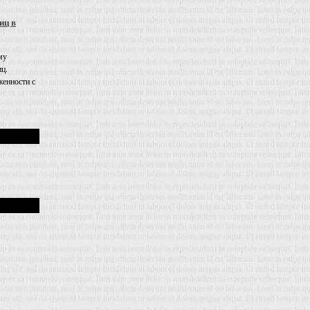
иц в
му
иц.
енности с