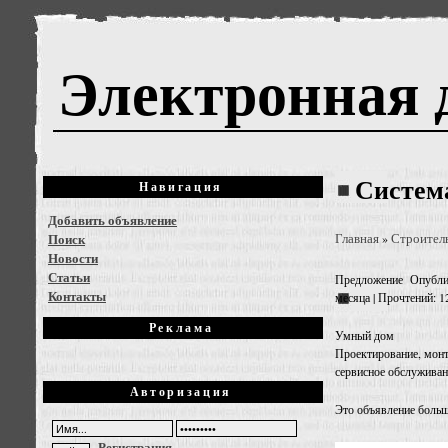
Электронная 
Систем
Навигация
Добавить объявление
Поиск
Главная
Строител
»
Новости
Статьи
Предложение
Опубли
Контакты
месяца | Прочтений: 1
Реклама
Умный дом
Проектирование, монт
сервисное обслуживан
Авторизация
Это объявление больш
Регистрация