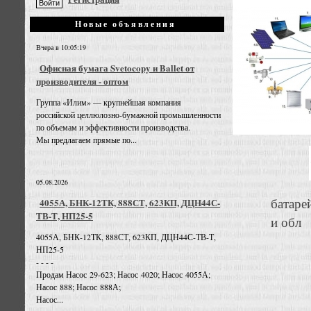
Новые объявления
Вчера в 10:05:19
Офисная бумага Svetocopy и Ballet от
производителя - оптом
Группа «Илим» — крупнейшая компания
российской целлюлозно-бумажной промышленности
по объемам и эффективности производства.
Мы предлагаем прямые по...
05.08.2026
батаре
4055А, БНК-12ТК, 888СТ, 623КП, ДЦН44С-
ТВ-Т, НП25-5
и обл
4055А, БНК-12ТК, 888СТ, 623КП, ДЦН44С-ТВ-Т,
НП25-5
- - - -
Продам Насос 29-623; Насос 4020; Насос 4055А;
Насос 888; Насос 888А;
Насос...