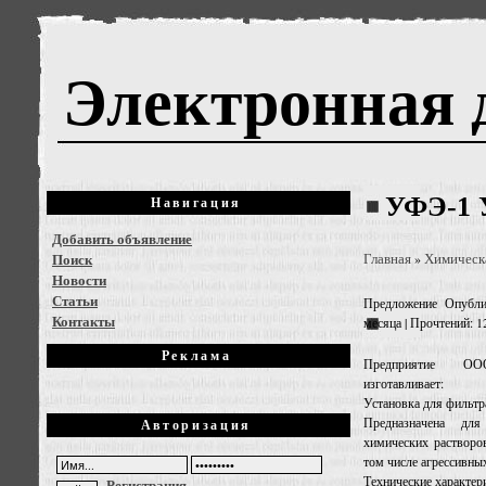
Электронная 
УФЭ-1 
Навигация
Добавить объявление
Поиск
Главная
Химическ
»
Новости
Статьи
Предложение
Опубли
Контакты
месяца | Прочтений: 1
Реклама
Предприятие О
изготавливает:
Установка для фильтр
Предназначена дл
Авторизация
химических растворов
том числе агрессивны
Технические характер
Регистрация