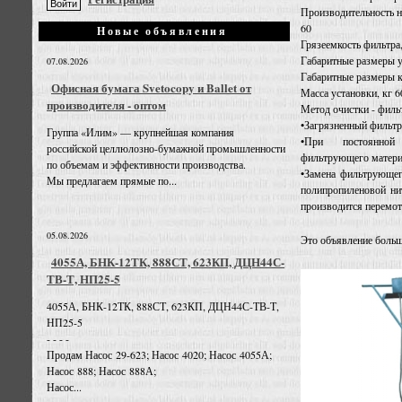
Производительность на
60
Новые объявления
Грязеемкость фильтра,
Габаритные размеры 
07.08.2026
Габаритные размеры 
Офисная бумага Svetocopy и Ballet от
Масса установки, кг 6
производителя - оптом
Метод очистки - филь
•Загрязненный фильтр
Группа «Илим» — крупнейшая компания
•При постоянной
российской целлюлозно-бумажной промышленности
фильтрующего материа
по объемам и эффективности производства.
•Замена фильтрующег
Мы предлагаем прямые по...
полипропиленовой нит
производится перемот
05.08.2026
Это объявление больш
4055А, БНК-12ТК, 888СТ, 623КП, ДЦН44С-
ТВ-Т, НП25-5
4055А, БНК-12ТК, 888СТ, 623КП, ДЦН44С-ТВ-Т,
НП25-5
- - - -
Продам Насос 29-623; Насос 4020; Насос 4055А;
Насос 888; Насос 888А;
Насос...