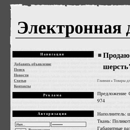
Электронная 
Продаю
Навигация
Добавить объявление
шерсть
Поиск
Новости
Статьи
Главная
Товары дл
»
Контакты
Предложение
Реклама
974
Наполнитель: 
Авторизация
Ткань: Полико
Габаритные ра
Регистрация