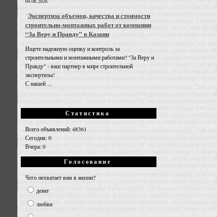
04.08.2026
Экспертиза объемов, качества и стоимости
строительно-монтажных работ от компании
“За Веру и Правду” в Казани
Ищете надежную оценку и контроль за
строительными и монтажными работами? "За Веру и
Правду" - ваш партнер в мире строительной
экспертизы!
С нашей ...
Статистика
Всего объявлений: 48361
Сегодня: 0
Вчера: 0
Голосование
Чего нехватает вам в жизни?
денег
любви