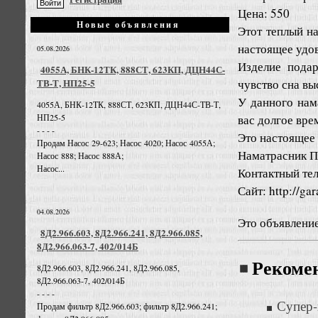
Цена: 550
Новые объявления
Этот теплый н
настоящее удов
05.08.2026
Изделие подар
4055А, БНК-12ТК, 888СТ, 623КП, ДЦН44С-
чувство сна вы
ТВ-Т, НП25-5
У данного нам
4055А, БНК-12ТК, 888СТ, 623КП, ДЦН44С-ТВ-Т,
вас долгое вре
НП25-5
- - - -
Это настоящее 
Продам Насос 29-623; Насос 4020; Насос 4055А;
Наматрасник П
Насос 888; Насос 888А;
Насос...
Контактный тел
Сайт: http://gar
04.08.2026
Это объявлени
8Д2.966.603, 8Д2.966.241, 8Д2.966.085,
8Д2.966.063-7, 402/014Б
Рекоме
8Д2.966.603, 8Д2.966.241, 8Д2.966.085,
8Д2.966.063-7, 402/014Б
- - - -
Супер-
Продам фильтр 8Д2.966.603; фильтр 8Д2.966.241;