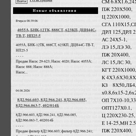
СМ 6.8Х1.6,24
ПЖ 220Х500,
Новые объявления
Ц 220Х1000,
Вчера в 08:39:06
СГА 110Х15,С
4055А, БНК-12ТК, 888СТ, 623КП, ДЦН44С-
ДРЛ 125,ДРЛ 2
ТВ-Т, НП25-5
АС 24Х5-1,
4055А, БНК-12ТК, 888СТ, 623КП, ДЦН44С-ТВ-Т,
ЛЭ 15,ЛЭ 30,
НП25-5
ПЖ 20Х400,
- - - -
ЛС 15,ЛС 30,
Продам Насос 29-623; Насос 4020; Насос 4055А;
Насос 888; Насос 888А;
КГТ 220Х1000
Насос...
К 4Х3,6Х30,8Х
КЗ 8Х50,ЛБ4,
04.08.2026
х0.8,6х15-2,6х
ОП 7Х10-10,33Х
8Д2.966.603, 8Д2.966.241, 8Д2.966.085,
8Д2.966.063-7, 402/014Б
ОПТ127Х0.1,
Ц 220Х230-25,
8Д2.966.603, 8Д2.966.241, 8Д2.966.085,
8Д2.966.063-7, 402/014Б
Е 14-25,МН 2.5
- - - -
ПЖ 220Х400,
Продам фильтр 8Д2.966.603; фильтр 8Д2.966.241;