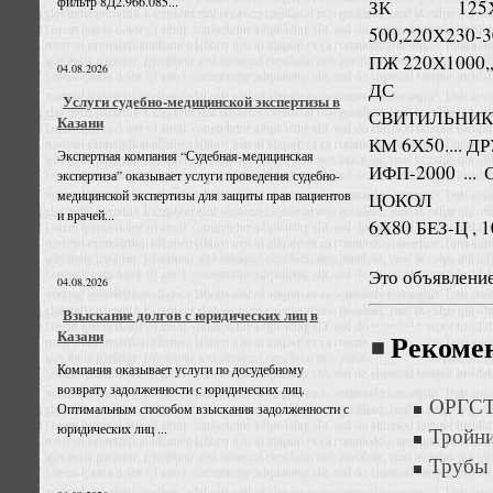
фильтр 8Д2.966.085...
ЗК 125Х135-5
500,220Х230-3
ПЖ 220Х1000,
04.08.2026
ДС
Услуги судебно-медицинской экспертизы в
СВИТИЛЬНИК
Казани
КМ 6Х50.... ДРУ
Экспертная компания “Судебная-медицинская
ИФП-2000 ...
экспертиза” оказывает услуги проведения судебно-
медицинской экспертизы для защиты прав пациентов
ЦОКОЛ
и врачей...
6Х80 БЕЗ-Ц , 
Это объявлени
04.08.2026
Взыскание долгов с юридических лиц в
Казани
Рекоме
Компания оказывает услуги по досудебному
возврату задолженности с юридических лиц.
ОРГСТ
Оптимальным способом взыскания задолженности с
юридических лиц ...
Тройни
Трубы