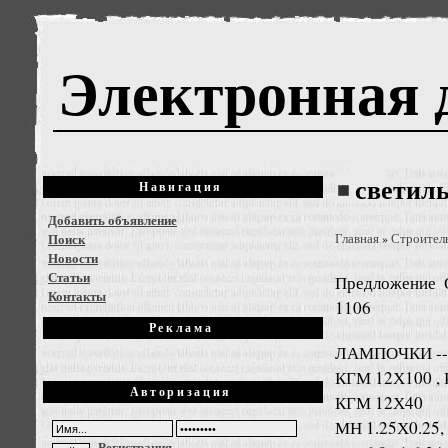
Электронная 
светил
Навигация
Добавить объявление
Поиск
Главная
Строител
»
Новости
Статьи
Предложение
Контакты
1106
Реклама
ЛАМПОЧКИ ----
КГМ 12Х100 ,
Авторизация
КГМ 12Х40
МН 1.25Х0.25, 6
Регистрация