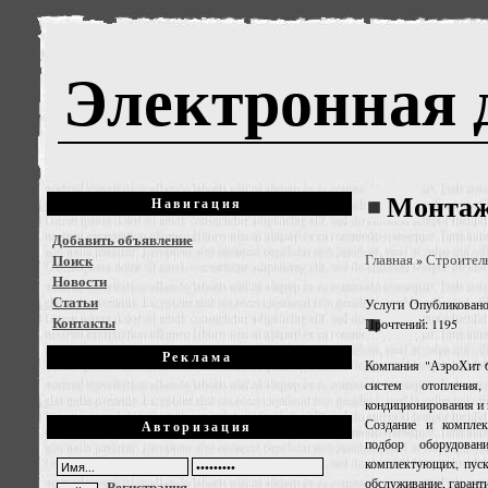
Электронная 
Монтаж
Навигация
Добавить объявление
Поиск
Главная
Строител
»
Новости
Статьи
Услуги
Опубликовано:
Контакты
Прочтений: 1195
Реклама
Компания "АэроХит 6
систем отопления,
кондиционирования и 
Создание и компле
Авторизация
подбор оборудован
комплектующих, пуск
обслуживание, гарант
Регистрация