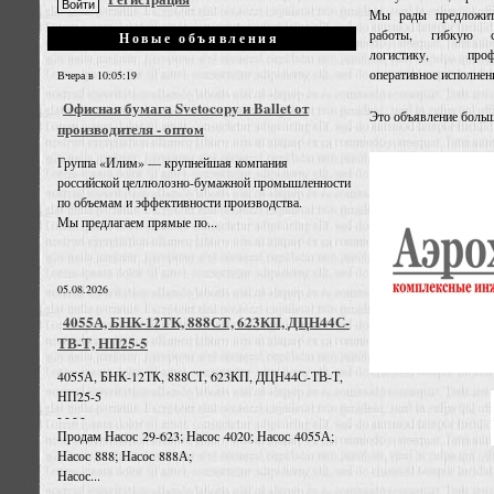
Мы рады предложит
работы, гибкую с
Новые объявления
логистику, профе
оперативное исполнен
Вчера в 10:05:19
Офисная бумага Svetocopy и Ballet от
Это объявление больш
производителя - оптом
Группа «Илим» — крупнейшая компания
российской целлюлозно-бумажной промышленности
по объемам и эффективности производства.
Мы предлагаем прямые по...
05.08.2026
4055А, БНК-12ТК, 888СТ, 623КП, ДЦН44С-
ТВ-Т, НП25-5
4055А, БНК-12ТК, 888СТ, 623КП, ДЦН44С-ТВ-Т,
НП25-5
- - - -
Продам Насос 29-623; Насос 4020; Насос 4055А;
Насос 888; Насос 888А;
Насос...