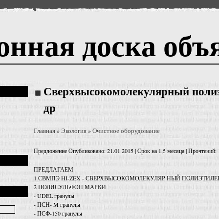
онная доска объ
Сверхвысокомолекулярный полиэ
др
Главная
Экология
Очистное оборудование
»
»
Предложение
Опубликовано: 21.01.2015 | Срок на 1,5 месяца | Прочтений:
ПРЕДЛАГАЕМ
1 СВМПЭ HI-ZEX - СВЕРХВЫСОКОМОЛЕКУЛЯР НЫЙ ПОЛИЭТИЛЕН ;
2 ПОЛИСУЛЬФОН МАРКИ
- UDEL гранулы
- ПСН- M гранулы
- ПСФ-150 гранулы