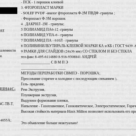
- ПСК - 1 порошок клеевой
3. ФТОРОПЛАСТ МАРКИ
- SOLEF PVDF -аналог фторопласта Ф-2М ПВДФ -гранулы ;
- Фторопласт Ф-3М порошок
4 . ДАКРИЛ -2М - гранулы;
5 ПОЛИАМИД ПА6-12 -гранулы
 от
6 ПОЛИАМИД УПА-6 - гранулы
7 ПОЛИАМИД ПА - 610Л - гранулы
8 ПОЛИВИНИЛБУТИРАЛЬ КЛЕЕВОЙ МАРКИ КА и КБ ( ГОСТ 9439 -
шленности
9 РАМКИ ДЛЯ СЛАЙДОВ (24х36 мм) СО СТЕКЛОМ И БЕЗ СТЕКЛА
а.
тел.факс 8-495-6114880 8-916-9308841 АНДРЕЙ
________________ С В М П Э
____________________ ____
МЕТОДЫ ПЕРЕРАБОТКИ СВМПЭ - ПОРОШКА;
Прессование (горячее и холодное с последующим спеканием ),
Гель- прядение,
 ДЦН44С-
Рем-Экструзия,
Плунжерная экструзия,
Выдувное формование пленки,
4С-ТВ-Т,
Напыление - Газопламенное, Газокинетическое, Электростатическое, Горя
Высокая стойкость материала Hizex Million позволяет использовать его пр
 4055А;
Это объявление больше неактуально!