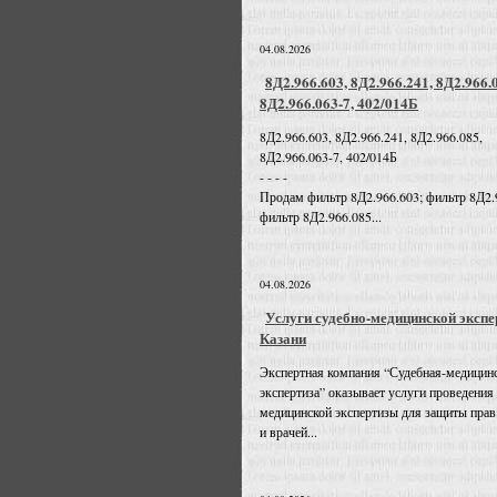
04.08.2026
8Д2.966.603, 8Д2.966.241, 8Д2.966.
8Д2.966.063-7, 402/014Б
8Д2.966.603, 8Д2.966.241, 8Д2.966.085,
8Д2.966.063-7, 402/014Б
- - - -
Продам фильтр 8Д2.966.603; фильтр 8Д2.
фильтр 8Д2.966.085...
04.08.2026
Услуги судебно-медицинской экспе
Казани
Экспертная компания “Судебная-медицин
экспертиза” оказывает услуги проведения
медицинской экспертизы для защиты прав
и врачей...