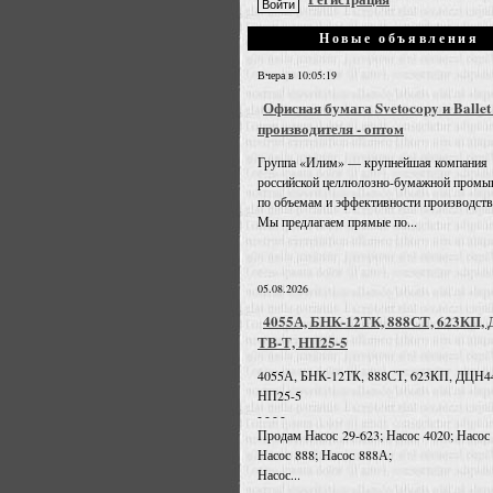
Новые объявления
Вчера в 10:05:19
Офисная бумага Svetocopy и Ballet
производителя - оптом
Группа «Илим» — крупнейшая компания
российской целлюлозно-бумажной промы
по объемам и эффективности производств
Мы предлагаем прямые по...
05.08.2026
4055А, БНК-12ТК, 888СТ, 623КП,
ТВ-Т, НП25-5
4055А, БНК-12ТК, 888СТ, 623КП, ДЦН4
НП25-5
- - - -
Продам Насос 29-623; Насос 4020; Насос
Насос 888; Насос 888А;
Насос...