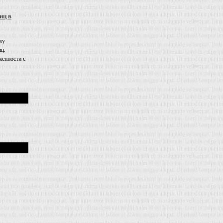
иц в
му
иц.
енности с