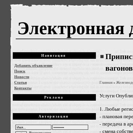
Электронная 
Приписк
Навигация
Добавить объявление
вагонов
Поиск
Новости
Статьи
Главная
Железнод
»
Контакты
Услуги
Опублик
Реклама
1. Любые реги
- плановая пере
Авторизация
- передача в а
- смена собств
Регистрация