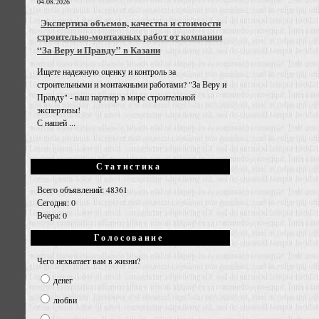
04.08.2026
Экспертиза объемов, качества и стоимости
строительно-монтажных работ от компании
“За Веру и Правду” в Казани
Ищете надежную оценку и контроль за
строительными и монтажными работами? "За Веру и
Правду" - ваш партнер в мире строительной
экспертизы!
С нашей ...
Статистика
Всего объявлений: 48361
Сегодня: 0
Вчера: 0
Голосование
Чего нехватает вам в жизни?
денег
любви