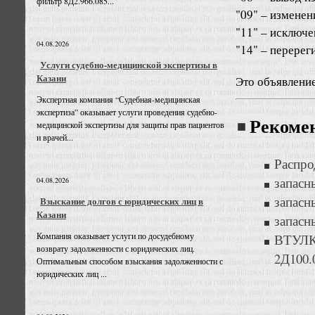
фильтр 8Д2.966.085...
"09" – изменен
"11" – исключе
04.08.2026
"14" – перерег
Услуги судебно-медицинской экспертизы в
Казани
Это объявлени
Экспертная компания “Судебная-медицинская
экспертиза” оказывает услуги проведения судебно-
Рекоме
медицинской экспертизы для защиты прав пациентов
и врачей...
Распро
запасн
04.08.2026
запасн
Взыскание долгов с юридических лиц в
Казани
запасн
Компания оказывает услуги по досудебному
ВТУ
возврату задолженности с юридических лиц.
2Д100.
Оптимальным способом взыскания задолженности с
юридических лиц ...