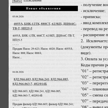
- получение в
Новые объявления
- исключение;
- приписка;
05.08.2026
- ввод комплек
4055А, БНК-12ТК, 888СТ, 623КП, ДЦН44С-
- перевод на р
ТВ-Т, НП25-5
- расширение 
4055А, БНК-12ТК, 888СТ, 623КП, ДЦН44С-ТВ-Т,
2. Исключает
НП25-5
- - - -
(документы пр
Продам Насос 29-623; Насос 4020; Насос 4055А;
виде).
Насос 888; Насос 888А;
Насос...
3. Оплата за у
Коды причин р
"01" – регистр
04.08.2026
"02" – регистр
8Д2.966.603, 8Д2.966.241, 8Д2.966.085,
"03" – перерег
8Д2.966.063-7, 402/014Б
"04" – плановая
8Д2.966.603, 8Д2.966.241, 8Д2.966.085,
"05" – смена с
8Д2.966.063-7, 402/014Б
- - - -
"07" – передач
Продам фильтр 8Д2.966.603; фильтр 8Д2.966.241;
"08" – вывод и