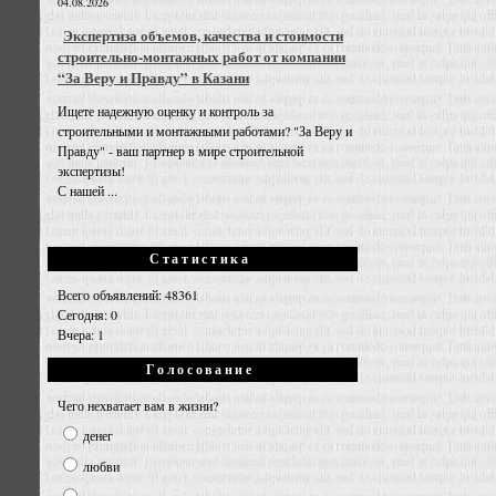
04.08.2026
Экспертиза объемов, качества и стоимости
строительно-монтажных работ от компании
“За Веру и Правду” в Казани
Ищете надежную оценку и контроль за
строительными и монтажными работами? "За Веру и
Правду" - ваш партнер в мире строительной
экспертизы!
С нашей ...
Статистика
Всего объявлений: 48361
Сегодня: 0
Вчера: 1
Голосование
Чего нехватает вам в жизни?
денег
любви