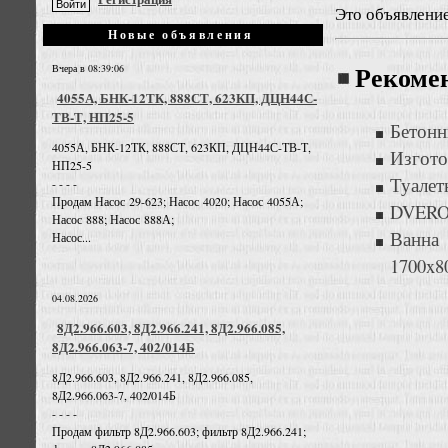
Это объявлени
Новые объявления
Вчера в 08:39:06
Рекоме
4055А, БНК-12ТК, 888СТ, 623КП, ДЦН44С-
ТВ-Т, НП25-5
Бетонн
4055А, БНК-12ТК, 888СТ, 623КП, ДЦН44С-ТВ-Т,
Изгото
НП25-5
Туалет
- - - -
Продам Насос 29-623; Насос 4020; Насос 4055А;
DVEROF
Насос 888; Насос 888А;
Ванна
Насос...
1700x8
04.08.2026
8Д2.966.603, 8Д2.966.241, 8Д2.966.085,
8Д2.966.063-7, 402/014Б
8Д2.966.603, 8Д2.966.241, 8Д2.966.085,
8Д2.966.063-7, 402/014Б
- - - -
Продам фильтр 8Д2.966.603; фильтр 8Д2.966.241;