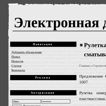
Электронная 
Рулетк
Навигация
Добавить объявление
сматыв
Поиск
Новости
Статьи
Главная
Строител
»
Контакты
Предложение
Реклама
1007
Рулетка изм
Авторизация
пластмассовая,
Регистрация