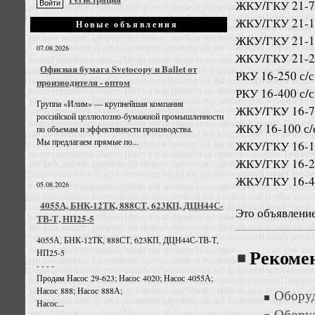
ЖКУ/ГКУ 21-70
ЖКУ/ГКУ 21-10
Новые объявления
ЖКУ/ГКУ 21-15
07.08.2026
ЖКУ/ГКУ 21-25
Офисная бумага Svetocopy и Ballet от
РКУ 16-250 с/с
производителя - оптом
РКУ 16-400 с/с
Группа «Илим» — крупнейшая компания
ЖКУ/ГКУ 16-70
российской целлюлозно-бумажной промышленности
ЖКУ 16-100 с/с
по объемам и эффективности производства.
Мы предлагаем прямые по...
ЖКУ/ГКУ 16-15
ЖКУ/ГКУ 16-25
ЖКУ/ГКУ 16-40
05.08.2026
4055А, БНК-12ТК, 888СТ, 623КП, ДЦН44С-
Это объявлени
ТВ-Т, НП25-5
4055А, БНК-12ТК, 888СТ, 623КП, ДЦН44С-ТВ-Т,
НП25-5
Рекоме
- - - -
Продам Насос 29-623; Насос 4020; Насос 4055А;
Насос 888; Насос 888А;
Оборуд
Насос...
Оборуд