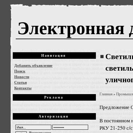
Электронная 
Светиль
Навигация
Добавить объявление
светиль
Поиск
Новости
улично
Статьи
Контакты
Главная
Промышле
»
Реклама
Предложение
О
Авторизация
В постоянном н
РКУ 21-250 с/с
Регистрация