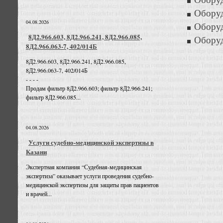
Оборуд
04.08.2026
Оборуд
8Д2.966.603, 8Д2.966.241, 8Д2.966.085,
Оборуд
8Д2.966.063-7, 402/014Б
8Д2.966.603, 8Д2.966.241, 8Д2.966.085,
8Д2.966.063-7, 402/014Б
- - - -
Продам фильтр 8Д2.966.603; фильтр 8Д2.966.241;
фильтр 8Д2.966.085...
04.08.2026
Услуги судебно-медицинской экспертизы в
Казани
Экспертная компания “Судебная-медицинская
экспертиза” оказывает услуги проведения судебно-
медицинской экспертизы для защиты прав пациентов
и врачей...