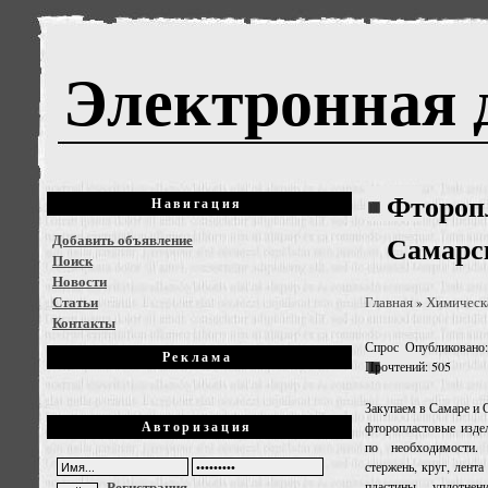
Электронная 
Фтороп
Навигация
Добавить объявление
Самарск
Поиск
Новости
Статьи
Главная
Химическ
»
Контакты
Спрос
Опубликовано:
Реклама
Прочтений: 505
Закупаем в Самаре и С
Авторизация
фторопластовые изде
по необходимости.
стержень, круг, лента
Регистрация
пластины, уплотне