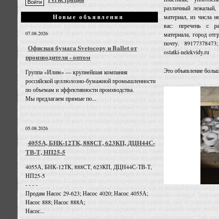
различный лежалый, 
материал, из числа н
Новые объявления
вас: перечень с р
07.08.2026
материала, город отгр
почту. 89177378473; 
Офисная бумага Svetocopy и Ballet от
ostatki-nelekvidy.ru
производителя - оптом
Это объявление больш
Группа «Илим» — крупнейшая компания
российской целлюлозно-бумажной промышленности
по объемам и эффективности производства.
Мы предлагаем прямые по...
05.08.2026
4055А, БНК-12ТК, 888СТ, 623КП, ДЦН44С-
ТВ-Т, НП25-5
4055А, БНК-12ТК, 888СТ, 623КП, ДЦН44С-ТВ-Т,
НП25-5
- - - -
Продам Насос 29-623; Насос 4020; Насос 4055А;
Насос 888; Насос 888А;
Насос...