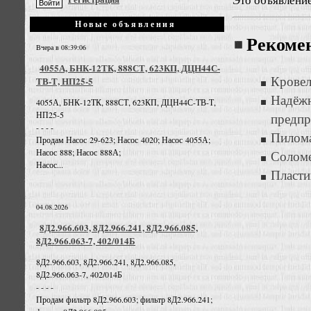
Новые объявления
Рекоме
Вчера в 08:39:06
4055А, БНК-12ТК, 888СТ, 623КП, ДЦН44С-
Кровел
ТВ-Т, НП25-5
Надёж
4055А, БНК-12ТК, 888СТ, 623КП, ДЦН44С-ТВ-Т,
НП25-5
предп
- - - -
Пилома
Продам Насос 29-623; Насос 4020; Насос 4055А;
Насос 888; Насос 888А;
Соломе
Насос...
Пласти
04.08.2026
8Д2.966.603, 8Д2.966.241, 8Д2.966.085,
8Д2.966.063-7, 402/014Б
8Д2.966.603, 8Д2.966.241, 8Д2.966.085,
8Д2.966.063-7, 402/014Б
- - - -
Продам фильтр 8Д2.966.603; фильтр 8Д2.966.241;