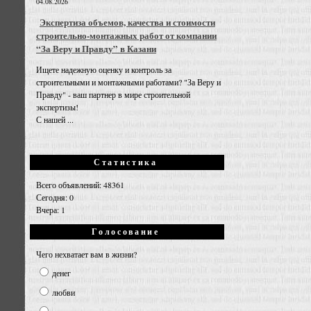
04.08.2026
Экспертиза объемов, качества и стоимости
строительно-монтажных работ от компании
“За Веру и Правду” в Казани
Ищете надежную оценку и контроль за
строительными и монтажными работами? "За Веру и
Правду" - ваш партнер в мире строительной
экспертизы!
С нашей ...
Статистика
Всего объявлений: 48361
Сегодня: 0
Вчера: 1
Голосование
Чего нехватает вам в жизни?
денег
любви