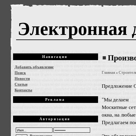
Электронная 
Произво
Навигация
Добавить объявление
Поиск
Главная
Строител
»
Новости
Статьи
Предложение
О
Контакты
"Мы делаем
Реклама
Москитные сет
окна, на любы
Авторизация
Предлагаем пос
Это объявлени
Регистрация