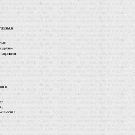
ртизы в
ская
 судебно-
 пациентов
иц в
му
иц.
енности с