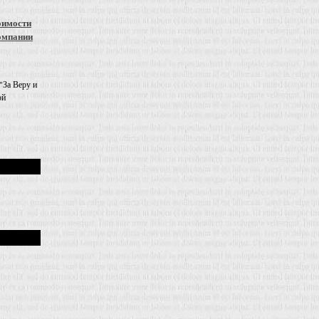
оимости
омпании
"За Веру и
ой