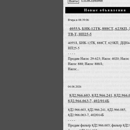
Новые объявления
Вчера в 08:39:06
4055А, БНК-12ТК, 888СТ, 623КП,
ТВ-Т, НП25-5
4055А, БНК-12ТК, 888СТ, 623КП, ДЦН4
НП25-5
- - - -
Продам Насос 29-623; Насос 4020; Насос
Насос 888; Насос 888А;
Насос...
04.08.2026
8Д2.966.603, 8Д2.966.241, 8Д2.966.
8Д2.966.063-7, 402/014Б
8Д2.966.603, 8Д2.966.241, 8Д2.966.085,
8Д2.966.063-7, 402/014Б
- - - -
Продам фильтр 8Д2.966.603; фильтр 8Д2.