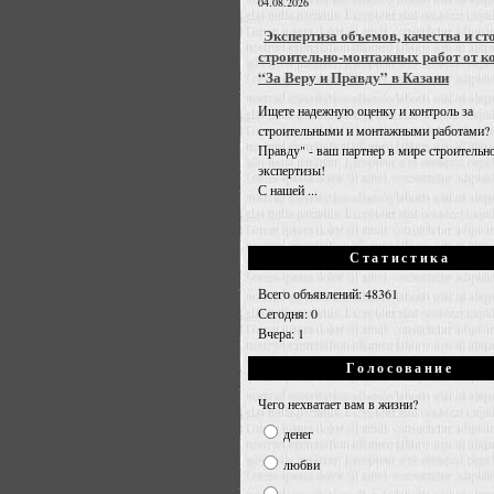
04.08.2026
Экспертиза объемов, качества и ст
строительно-монтажных работ от к
“За Веру и Правду” в Казани
Ищете надежную оценку и контроль за
строительными и монтажными работами? 
Правду" - ваш партнер в мире строительн
экспертизы!
С нашей ...
Статистика
Всего объявлений: 48361
Сегодня: 0
Вчера: 1
Голосование
Чего нехватает вам в жизни?
денег
любви