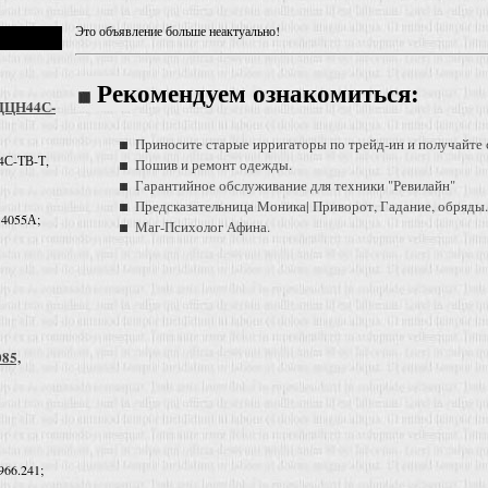
Это объявление больше неактуально!
Рекомендуем ознакомиться:
 ДЦН44С-
Приносите старые ирригаторы по трейд-ин и получайте 
4С-ТВ-Т,
Пошив и ремонт одежды.
Гарантийное обслуживание для техники "Ревилайн"
Предсказательница Моника| Приворот, Гадание, обряды.
 4055А;
Маг-Психолог Афина.
085,
966.241;