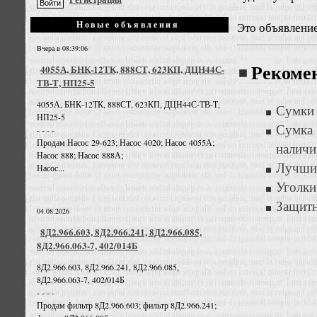
Новые объявления
Это объявлени
Вчера в 08:39:06
Рекоме
4055А, БНК-12ТК, 888СТ, 623КП, ДЦН44С-
ТВ-Т, НП25-5
4055А, БНК-12ТК, 888СТ, 623КП, ДЦН44С-ТВ-Т,
Сумки 
НП25-5
Сумка
- - - -
Продам Насос 29-623; Насос 4020; Насос 4055А;
наличи
Насос 888; Насос 888А;
Лучшие
Насос...
Уголки
Защитн
04.08.2026
8Д2.966.603, 8Д2.966.241, 8Д2.966.085,
8Д2.966.063-7, 402/014Б
8Д2.966.603, 8Д2.966.241, 8Д2.966.085,
8Д2.966.063-7, 402/014Б
- - - -
Продам фильтр 8Д2.966.603; фильтр 8Д2.966.241;