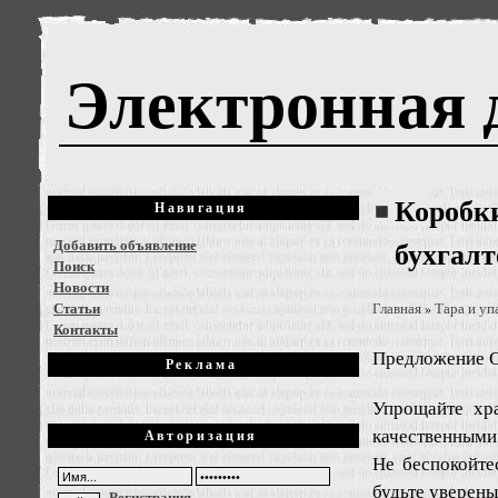
Электронная 
Коробки
Навигация
Добавить объявление
бухгалт
Поиск
Новости
Статьи
Главная
Тара и уп
»
Контакты
Предложение
О
Реклама
Упрощайте хр
качественными
Авторизация
Не беспокойте
будьте уверены
Регистрация