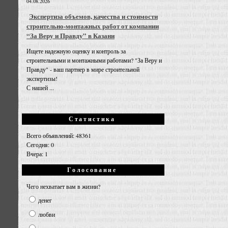
04.08.2026
Экспертиза объемов, качества и стоимости
строительно-монтажных работ от компании
“За Веру и Правду” в Казани
Ищете надежную оценку и контроль за
строительными и монтажными работами? "За Веру и
Правду" - ваш партнер в мире строительной
экспертизы!
С нашей ...
Статистика
Всего объявлений: 48361
Сегодня: 0
Вчера: 1
Голосование
Чего нехватает вам в жизни?
денег
любви