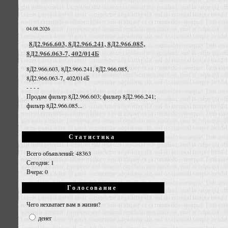
04.08.2026
8Д2.966.603, 8Д2.966.241, 8Д2.966.085,
8Д2.966.063-7, 402/014Б
8Д2.966.603, 8Д2.966.241, 8Д2.966.085,
8Д2.966.063-7, 402/014Б
- - - -
Продам фильтр 8Д2.966.603; фильтр 8Д2.966.241;
фильтр 8Д2.966.085...
Статистика
Всего объявлений: 48363
Сегодня: 1
Вчера: 0
Голосование
Чего нехватает вам в жизни?
денег