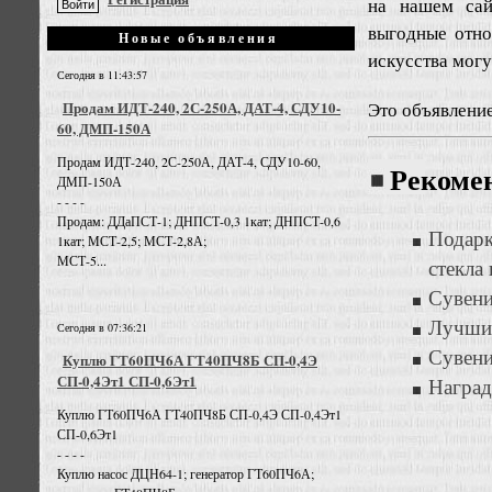
на нашем сай
выгодные отно
Новые объявления
искусства мог
Сегодня в 11:43:57
Это объявлени
Продам ИДТ-240, 2С-250А, ДАТ-4, СДУ10-
60, ДМП-150А
Продам ИДТ-240, 2С-250А, ДАТ-4, СДУ10-60,
Рекоме
ДМП-150А
- - - -
Продам: ДДаПСТ-1; ДНПСТ-0,3 1кат; ДНПСТ-0,6
Подар
1кат; МСТ-2,5; МСТ-2,8А;
МСТ-5...
стекла
Сувени
Лучший
Сегодня в 07:36:21
Сувени
Куплю ГТ60ПЧ6А ГТ40ПЧ8Б СП-0,4Э
СП-0,4Эт1 СП-0,6Эт1
Наград
Куплю ГТ60ПЧ6А ГТ40ПЧ8Б СП-0,4Э СП-0,4Эт1
СП-0,6Эт1
- - - -
Куплю насос ДЦН64-1; генератор ГТ60ПЧ6А;