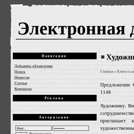
Электронная 
Художн
Навигация
Добавить объявление
Поиск
Главная
Книги и а
»
Новости
Статьи
Предложение
Контакты
1148
Реклама
Художнику. Ви
сотрудничест
Авторизация
приглашает 
художественны
Регистрация