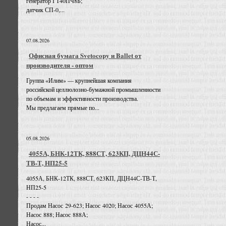
генератор ГТ40ПЧ8Б;
датчик СП-0,...
07.08.2026
Офисная бумага Svetocopy и Ballet от
производителя - оптом
Группа «Илим» — крупнейшая компания
российской целлюлозно-бумажной промышленности
по объемам и эффективности производства.
Мы предлагаем прямые по...
05.08.2026
4055А, БНК-12ТК, 888СТ, 623КП, ДЦН44С-
ТВ-Т, НП25-5
4055А, БНК-12ТК, 888СТ, 623КП, ДЦН44С-ТВ-Т,
НП25-5
- - - -
Продам Насос 29-623; Насос 4020; Насос 4055А;
Насос 888; Насос 888А;
Насос...