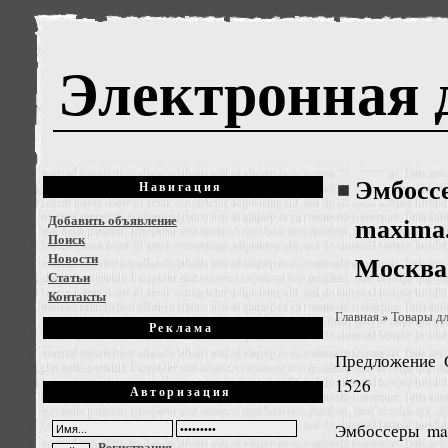
Электронная 
Эмбоссе
Навигация
Добавить объявление
maxima.
Поиск
Новости
Москва
Статьи
Контакты
Главная
Товары дл
»
Реклама
Предложение
1526
Авторизация
Эмбоссеры mat
Регистрация