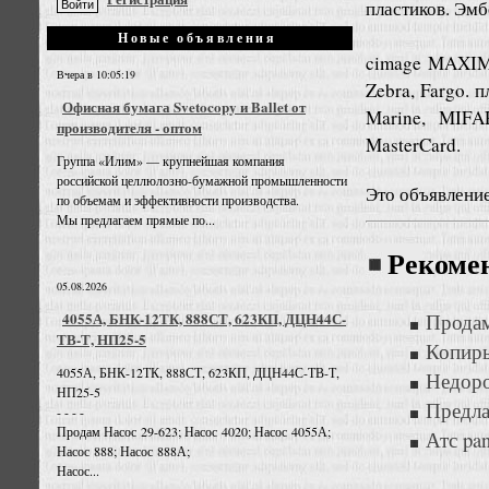
пластиков. Эмб
Новые объявления
cimage MAXIMA
Вчера в 10:05:19
Zebra, Fargo. 
Офисная бумага Svetocopy и Ballet от
Marine, MIFA
производителя - оптом
MasterCard.
Группа «Илим» — крупнейшая компания
российской целлюлозно-бумажной промышленности
Это объявлени
по объемам и эффективности производства.
Мы предлагаем прямые по...
Рекоме
05.08.2026
4055А, БНК-12ТК, 888СТ, 623КП, ДЦН44С-
Продам:
ТВ-Т, НП25-5
Копиры
4055А, БНК-12ТК, 888СТ, 623КП, ДЦН44С-ТВ-Т,
Недоро
НП25-5
Предла
- - - -
Продам Насос 29-623; Насос 4020; Насос 4055А;
Атс pan
Насос 888; Насос 888А;
Насос...