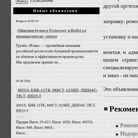
другой оргтех
Новые объявления
заправку, ремо
Вчера в 10:05:19
Офисная бумага Svetocopy и Ballet от
установку и н
производителя - оптом
Группа «Илим» — крупнейшая компания
монтаж и адми
российской целлюлозно-бумажной промышленности
по объемам и эффективности производства.
нашем сервис
Мы предлагаем прямые по...
специализируе
и заказ - на н
05.08.2026
Это объявлени
4055А, БНК-12ТК, 888СТ, 623КП, ДЦН44С-
ТВ-Т, НП25-5
4055А, БНК-12ТК, 888СТ, 623КП, ДЦН44С-ТВ-Т,
Рекоме
НП25-5
- - - -
Продам Насос 29-623; Насос 4020; Насос 4055А;
Ремонт
Насос 888; Насос 888А;
Недоро
Насос...