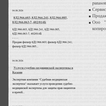
panason
Сервис
04.08.2026
Продаж
8Д2.966.603, 8Д2.966.241, 8Д2.966.085,
Ооо "
8Д2.966.063-7, 402/014Б
копиро
8Д2.966.603, 8Д2.966.241, 8Д2.966.085,
8Д2.966.063-7, 402/014Б
- - - -
Продам фильтр 8Д2.966.603; фильтр 8Д2.966.241;
фильтр 8Д2.966.085...
04.08.2026
Услуги судебно-медицинской экспертизы в
Казани
Экспертная компания “Судебная-медицинская
экспертиза” оказывает услуги проведения судебно-
медицинской экспертизы для защиты прав пациентов
и врачей...