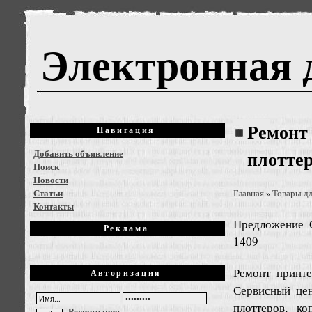
Электронная 
Ремонт 
Навигация
Добавить объявление
плоттер
Поиск
Новости
Статьи
Главная
Товары дл
»
Контакты
Предложение
Реклама
1409
Ремонт принте
Авторизация
Сервисный цен
плоттеров, ко
Регистрация