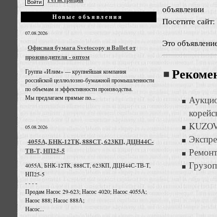
объявлении
Новые объявления
Посетите сайт: 
07.08.2026
Это объявлени
Офисная бумага Svetocopy и Ballet от
производителя - оптом
Рекоме
Группа «Илим» — крупнейшая компания
российской целлюлозно-бумажной промышленности
по объемам и эффективности производства.
Мы предлагаем прямые по...
Аукци
корейс
KUZOV1
05.08.2026
Экспре
4055А, БНК-12ТК, 888СТ, 623КП, ДЦН44С-
ТВ-Т, НП25-5
Ремонт
Грузоп
4055А, БНК-12ТК, 888СТ, 623КП, ДЦН44С-ТВ-Т,
НП25-5
- - - -
Продам Насос 29-623; Насос 4020; Насос 4055А;
Насос 888; Насос 888А;
Насос...