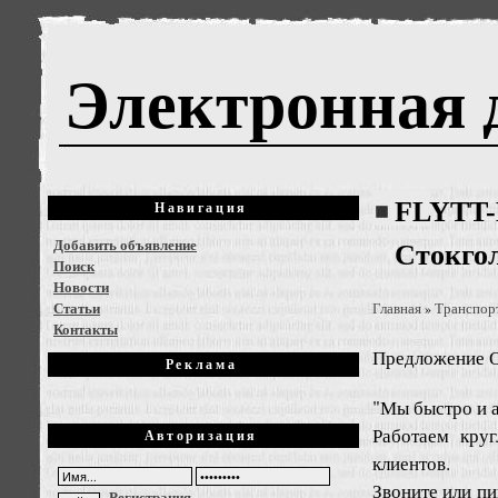
Электронная 
FLYTT-
Навигация
Добавить объявление
Стокго
Поиск
Новости
Статьи
Главная
Транспорт
»
Контакты
Предложение
О
Реклама
"Мы быстро и а
Работаем кру
Авторизация
клиентов.
Звоните или пи
Регистрация