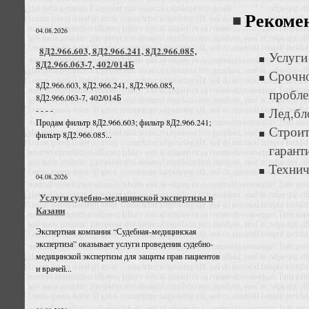
Рекоме
04.08.2026
8Д2.966.603, 8Д2.966.241, 8Д2.966.085,
Услуги
8Д2.966.063-7, 402/014Б
Срочн
8Д2.966.603, 8Д2.966.241, 8Д2.966.085,
пробле
8Д2.966.063-7, 402/014Б
- - - -
Лед,бл
Продам фильтр 8Д2.966.603; фильтр 8Д2.966.241;
Строи
фильтр 8Д2.966.085...
гарант
Технич
04.08.2026
Услуги судебно-медицинской экспертизы в
Казани
Экспертная компания “Судебная-медицинская
экспертиза” оказывает услуги проведения судебно-
медицинской экспертизы для защиты прав пациентов
и врачей...