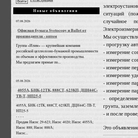
электроустан
Новые объявления
ситуаций (по
случайное п
07.08.2026
Электроизмери
Офисная бумага Svetocopy и Ballet от
Мы осуществл
производителя - оптом
- прогрузку ав
Группа «Илим» — крупнейшая компания
- измерение со
российской целлюлозно-бумажной промышленности
по объемам и эффективности производства.
- измерение со
Мы предлагаем прямые по...
- измерение пе
- измерение уд
05.08.2026
- измерение па
- измерение па
4055А, БНК-12ТК, 888СТ, 623КП, ДЦН44С-
ТВ-Т, НП25-5
- определени
грунта, заземл
4055А, БНК-12ТК, 888СТ, 623КП, ДЦН44С-ТВ-Т,
НП25-5
- и после пров
- - - -
Продам Насос 29-623; Насос 4020; Насос 4055А;
Это объявлени
Насос 888; Насос 888А;
Насос...