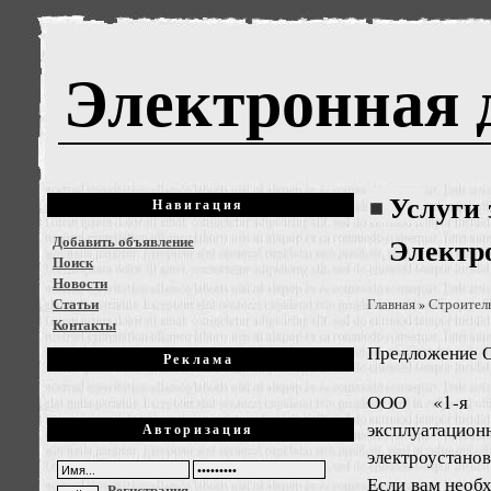
Электронная 
Услуги 
Навигация
Добавить объявление
Электр
Поиск
Новости
Статьи
Главная
Строител
»
Контакты
Предложение
О
Реклама
ООО «1-я Эл
эксплуатацион
Авторизация
электроустанов
Если вам необ
Регистрация