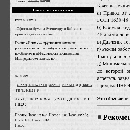
Краткие техни
Новые объявления
а) Привод от 
ГОСТ 1630-46.
Вчера в 10:05:19
б) Рабочая жи
Офисная бумага Svetocopy и Ballet от
48 или топливо
производителя - оптом
в) Давление топ
Группа «Илим» — крупнейшая компания
г) Режим рабо
российской целлюлозно-бумажной промышленности
по объемам и эффективности производства.
1 минута перер
Мы предлагаем прямые по...
д) Минимальная
до которой о
05.08.2026
агрегата, равна
Продам: ПНР-4
4055А, БНК-12ТК, 888СТ, 623КП, ДЦН44С-
ТВ-Т, НП25-5
Это объявлени
4055А, БНК-12ТК, 888СТ, 623КП, ДЦН44С-ТВ-Т,
НП25-5
- - - -
Продам Насос 29-623; Насос 4020; Насос 4055А;
Рекоме
Насос 888; Насос 888А;
Насос...