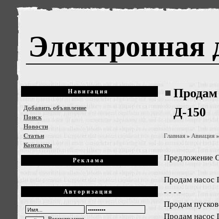
Электронная 
Продам 
Навигация
Добавить объявление
Д-150
Поиск
Новости
Статьи
Главная
Авиация
»
Контакты
Предложение
О
Реклама
Продам насос 
- - - -
Авторизация
Продам пусков
Продам насос 
Регистрация