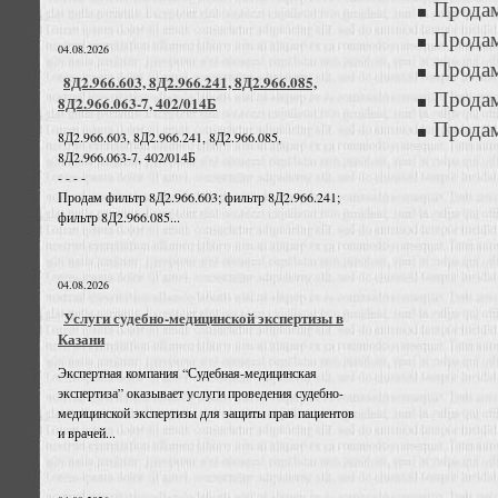
Продам
Прода
04.08.2026
Продам
8Д2.966.603, 8Д2.966.241, 8Д2.966.085,
Продам
8Д2.966.063-7, 402/014Б
Прода
8Д2.966.603, 8Д2.966.241, 8Д2.966.085,
8Д2.966.063-7, 402/014Б
- - - -
Продам фильтр 8Д2.966.603; фильтр 8Д2.966.241;
фильтр 8Д2.966.085...
04.08.2026
Услуги судебно-медицинской экспертизы в
Казани
Экспертная компания “Судебная-медицинская
экспертиза” оказывает услуги проведения судебно-
медицинской экспертизы для защиты прав пациентов
и врачей...