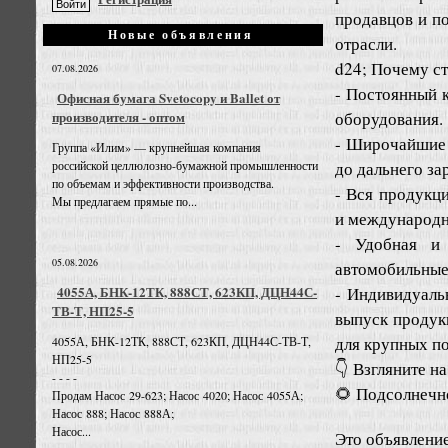
продавцов и п
Новые объявления
отрасли.
d24; Почему ст
07.08.2026
- Постоянный 
Офисная бумага Svetocopy и Ballet от
оборудования.
производителя - оптом
- Широчайшие 
Группа «Илим» — крупнейшая компания
до дальнего за
российской целлюлозно-бумажной промышленности
по объемам и эффективности производства.
- Вся продукц
Мы предлагаем прямые по...
и международн
- Удобная и 
05.08.2026
автомобильные 
- Индивидуаль
4055А, БНК-12ТК, 888СТ, 623КП, ДЦН44С-
ТВ-Т, НП25-5
выпуск продук
для крупных п
4055А, БНК-12ТК, 888СТ, 623КП, ДЦН44С-ТВ-Т,
НП25-5
👇 Взгляните н
- - - -
🌻 Подсолнечно
Продам Насос 29-623; Насос 4020; Насос 4055А;
Насос 888; Насос 888А;
Насос...
Это объявлени