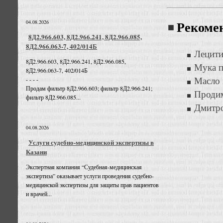
04.08.2026
Рекоме
8Д2.966.603, 8Д2.966.241, 8Д2.966.085,
8Д2.966.063-7, 402/014Б
Лецити
8Д2.966.603, 8Д2.966.241, 8Д2.966.085,
Мука п
8Д2.966.063-7, 402/014Б
Масло 
- - - -
Продам фильтр 8Д2.966.603; фильтр 8Д2.966.241;
Продим
фильтр 8Д2.966.085...
Дмитро
04.08.2026
Услуги судебно-медицинской экспертизы в
Казани
Экспертная компания “Судебная-медицинская
экспертиза” оказывает услуги проведения судебно-
медицинской экспертизы для защиты прав пациентов
и врачей...