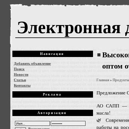
Электронная 
Высоко
Навигация
Добавить объявление
оптом о
Поиск
Новости
Статьи
Главная
Продукты
»
Контакты
Предложение
О
Реклама
АО САПП — На
масла!
Авторизация
🌿 Современн
работы на рос
Регистрация