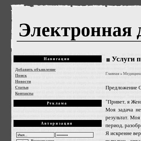
Электронная 
Услуги п
Навигация
Добавить объявление
Главная
Медицин
»
Поиск
Новости
Предложение
О
Статьи
Контакты
"Привет, я Жен
Реклама
Моя задача н
результат. Мо
Авторизация
период, разобр
Я искренне вер
пытались спра
Регистрация