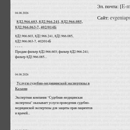
E-m
Эл. почта: [
04.08.2026
evgeniap
Сайт:
8Д2.966.603, 8Д2.966.241, 8Д2.966.085,
8Д2.966.063-7, 402/014Б
8Д2.966.603, 8Д2.966.241, 8Д2.966.085,
8Д2.966.063-7, 402/014Б
- - - -
Продам фильтр 8Д2.966.603; фильтр 8Д2.966.241;
фильтр 8Д2.966.085...
04.08.2026
Услуги судебно-медицинской экспертизы в
Казани
Экспертная компания “Судебная-медицинская
экспертиза” оказывает услуги проведения судебно-
медицинской экспертизы для защиты прав пациентов
и врачей...