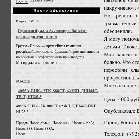
накручиваю», «
Новые объявления
Но тревога, о
Вчера в 10:05:19
травматичный 
обесценили.
Офисная бумага Svetocopy и Ballet от
производителя - оптом
Я могу помочь
детьми. Также 
Группа «Илим» — крупнейшая компания
российской целлюлозно-бумажной промышленности
Моя задача п
по объемам и эффективности производства.
больно. Что ст
Мы предлагаем прямые по...
перестали сл
профессиональ
05.08.2026
Мне важно не «
4055А, БНК-12ТК, 888СТ, 623КП, ДЦН44С-
ТВ-Т, НП25-5
Цена: 4000 руб
4055А, БНК-12ТК, 888СТ, 623КП, ДЦН44С-ТВ-Т,
Опубликовал: 
НП25-5
- - - -
Город: Ростов
Продам Насос 29-623; Насос 4020; Насос 4055А;
Насос 888; Насос 888А;
Телефон: +792
Насос...