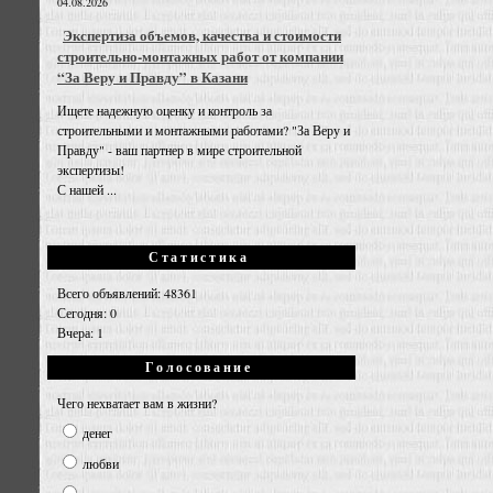
04.08.2026
Экспертиза объемов, качества и стоимости
строительно-монтажных работ от компании
“За Веру и Правду” в Казани
Ищете надежную оценку и контроль за
строительными и монтажными работами? "За Веру и
Правду" - ваш партнер в мире строительной
экспертизы!
С нашей ...
Статистика
Всего объявлений: 48361
Сегодня: 0
Вчера: 1
Голосование
Чего нехватает вам в жизни?
денег
любви