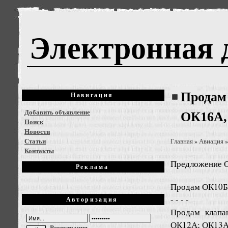
Электронная 
Продам
Навигация
Добавить объявление
ОК16А,
Поиск
Новости
Статьи
Главная
Авиация
»
Контакты
Предложение
О
Реклама
Продам ОК10Б
- - - -
Авторизация
Продам клап
ОК12А; ОК13А
Регистрация