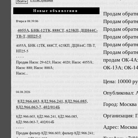
Новые объявления
Продам обратн
Продам обратн
Вчера в 08:39:06
Продам обратн
4055А, БНК-12ТК, 888СТ, 623КП, ДЦН44С-
Продам обратн
ТВ-Т, НП25-5
Продам обратн
4055А, БНК-12ТК, 888СТ, 623КП, ДЦН44С-ТВ-Т,
Продам обратн
НП25-5
- - - -
продам ОК-4А;
Продам Насос 29-623; Насос 4020; Насос 4055А;
ОК-13А; ОК-1
Насос 888; Насос 888А;
Насос...
Цена: 10000 ру
Опубликовал: 
04.08.2026
8Д2.966.603, 8Д2.966.241, 8Д2.966.085,
Город: Москва
8Д2.966.063-7, 402/014Б
Организация: 
8Д2.966.603, 8Д2.966.241, 8Д2.966.085,
8Д2.966.063-7, 402/014Б
Адрес: Москва
- - - -
Продам фильтр 8Д2.966.603; фильтр 8Д2.966.241;