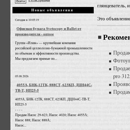
глянцеватель, и
Новые объявления
Это объявлени
Сегодня в 10:05:19
Офисная бумага Svetocopy и Ballet от
производителя - оптом
Рекоме
Группа «Илим» — крупнейшая компания
российской целлюлозно-бумажной промышленности
Продаю
по объемам и эффективности производства.
Мы предлагаем прямые по...
Фотоув
Продае
pro 31
05.08.2026
Прояво
4055А, БНК-12ТК, 888СТ, 623КП, ДЦН44С-
ТВ-Т, НП25-5
Продам
4055А, БНК-12ТК, 888СТ, 623КП, ДЦН44С-ТВ-Т,
НП25-5
- - - -
Продам Насос 29-623; Насос 4020; Насос 4055А;
Насос 888; Насос 888А;
Насос...