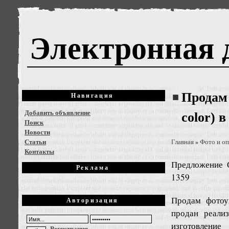
Электронная 
Продам 
Навигация
Добавить объявление
color) 
Поиск
Новости
Статьи
Главная
Фото и оп
»
Контакты
Предложение
Реклама
1359
Продам фотоув
Авторизация
продан реали
изготовлени
Регистрация