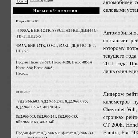
автомобилей с
силовыми уста
Новые объявления
Вчера в 08:39:06
4055А, БНК-12ТК, 888СТ, 623КП, ДЦН44С-
Автомобильное
ТВ-Т, НП25-5
составляет ре
4055А, БНК-12ТК, 888СТ, 623КП, ДЦН44С-ТВ-Т,
которому потр
НП25-5
текущего года
- - - -
Продам Насос 29-623; Насос 4020; Насос 4055А;
2011 года. Пр
Насос 888; Насос 888А;
лишь один един
Насос...
04.08.2026
Лидером рейти
километров п
8Д2.966.603, 8Д2.966.241, 8Д2.966.085,
8Д2.966.063-7, 402/014Б
Chevrolet Volt
строчках рейт
8Д2.966.603, 8Д2.966.241, 8Д2.966.085,
8Д2.966.063-7, 402/014Б
CT
200
h
,
Hond
- - - -
Elantra
,
Fiat
50
Продам фильтр 8Д2.966.603; фильтр 8Д2.966.241;