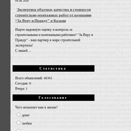
04.08.2026
Экспертиза объемов, качества и стоимости
строительно-монтажных работ от компании
“За Веру и Правду” в Казани
Ищете надежную оценку и контроль за
строительными и монтажными работами? "За Веру и
Правду" - ваш партнер в мире строительной
экспертизы!
С нашей ...
Статистика
Всего объявлений: 48361
Сегодня: 0
Вчера: 1
Голосование
Чего нехватает вам в жизни?
денег
любви