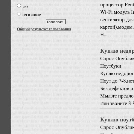
процессор Pent
ума
Wi-Fi модуль I
нет в списке
вентилятор дл
картой),модем,
Общий результат голосования
Н...
Куплю недор
Спрос
Опублик
Ноутбуки
Куплю недорого
Ноут до 7-8,нет
Без дефектов и
Мыльте предло
Или звоните 8-
Куплю ноутбу
Спрос
Опублик