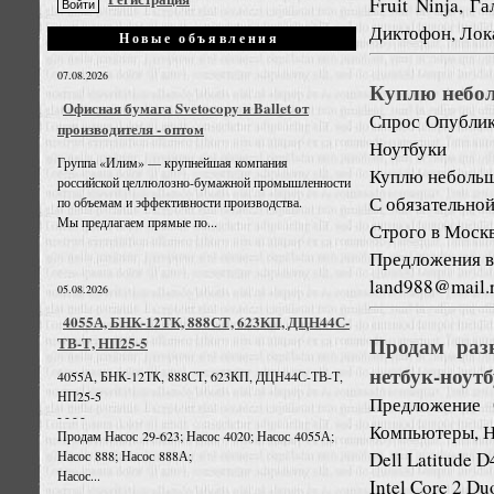
Fruit Ninja, Г
Диктофон, Лока
Новые объявления
07.08.2026
Куплю небол
Офисная бумага Svetocopy и Ballet от
Спрос
Опублик
производителя - оптом
Ноутбуки
Группа «Илим» — крупнейшая компания
Куплю небольш
российской целлюлозно-бумажной промышленности
С обязательной
по объемам и эффективности производства.
Мы предлагаем прямые по...
Строго в Москв
Предложения в
land988@mail.
05.08.2026
4055А, БНК-12ТК, 888СТ, 623КП, ДЦН44С-
Продам раз
ТВ-Т, НП25-5
нетбук-ноутб
4055А, БНК-12ТК, 888СТ, 623КП, ДЦН44С-ТВ-Т,
НП25-5
Предложение
- - - -
Компьютеры, Н
Продам Насос 29-623; Насос 4020; Насос 4055А;
Dell Latitude D
Насос 888; Насос 888А;
Насос...
Intel Core 2 Du