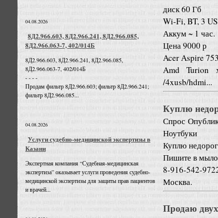
диск 60 Гб
Wi-Fi, BT, 3 U
04.08.2026
Аккум ~ 1 час.
8Д2.966.603, 8Д2.966.241, 8Д2.966.085,
Цена 9000 р
8Д2.966.063-7, 402/014Б
Acer Aspire 753
8Д2.966.603, 8Д2.966.241, 8Д2.966.085,
Amd Turion x
8Д2.966.063-7, 402/014Б
- - - -
/4xusb/hdmi...
Продам фильтр 8Д2.966.603; фильтр 8Д2.966.241;
фильтр 8Д2.966.085...
Куплю недор
Спрос
Опублик
04.08.2026
Ноутбуки
Услуги судебно-медицинской экспертизы в
Куплю недорого
Казани
Пишите в мыло 
Экспертная компания “Судебная-медицинская
8-916-542-972
экспертиза” оказывает услуги проведения судебно-
Москва.
медицинской экспертизы для защиты прав пациентов
и врачей...
Продаю двух