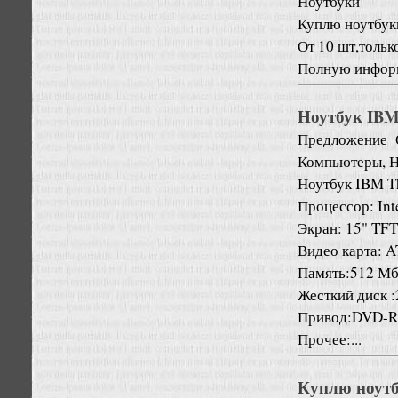
Ноутбуки
Куплю ноутбуки 
От 10 шт,тольк
Полную информ
Ноутбук IBM
Предложение
Компьютеры, Н
Ноутбук IBM T
Процессор: Int
Экран: 15" TF
Видео карта: A
Память:512 Мб
Жесткий диск :
Привод:DVD-R
Прочее:...
Куплю ноутбу