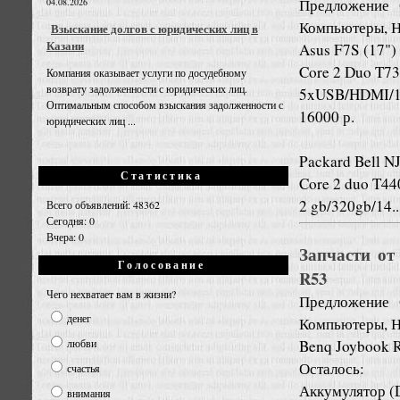
Предложение
04.08.2026
Компьютеры, Н
Взыскание долгов с юридических лиц в
Казани
Asus F7S (17")
Core 2 Duo T730
Компания оказывает услуги по досудебному
возврату задолженности с юридических лиц.
5xUSB/HDMI/139
Оптимальным способом взыскания задолженности с
16000 р.
юридических лиц ...
Packard Bell NJ
Статистика
Core 2 duo T44
2 gb/320gb/14..
Всего объявлений: 48362
Сегодня: 0
Вчера: 0
Запчасти от
Голосование
R53
Чего нехватает вам в жизни?
Предложение
денег
Компьютеры, Н
Benq Joybook 
любви
Осталось:
счастья
Аккумулятор (D
внимания