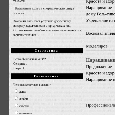
Красота и здо
04.08.2026
Наращивание н
Взыскание долгов с юридических лиц в
Казани
дому Гель-тип
Укрепление нат
Компания оказывает услуги по досудебному
возврату задолженности с юридических лиц.
Оптимальным способом взыскания задолженности с
Восковая эпиля
юридических лиц ...
Моделиров...
Статистика
Наращивание
Всего объявлений: 48362
Сегодня: 0
Предложение
Вчера: 1
Красота и здо
Голосование
Наращивание но
Чего нехватает вам в жизни?
денег
любви
Профессиональн
счастья
внимания