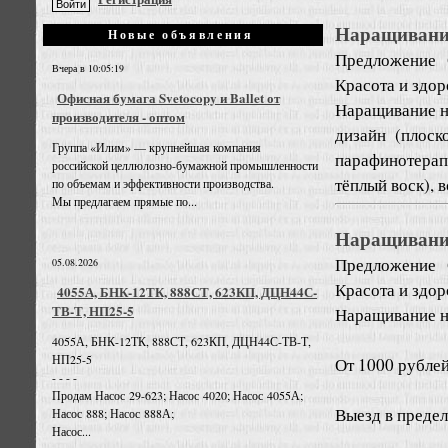
Наращивание 
Новые объявления
Предложение
Вчера в 10:05:19
Красота и здо
Офисная бумага Svetocopy и Ballet от
Наращивание но
производителя - оптом
дизайн (плоск
Группа «Илим» — крупнейшая компания
парафинотерап
российской целлюлозно-бумажной промышленности
тёплый воск), в
по объемам и эффективности производства.
Мы предлагаем прямые по...
Наращивание
Предложение
05.08.2026
Красота и здо
4055А, БНК-12ТК, 888СТ, 623КП, ДЦН44С-
ТВ-Т, НП25-5
Наращивание н
4055А, БНК-12ТК, 888СТ, 623КП, ДЦН44С-ТВ-Т,
НП25-5
От 1000 рублей
- - - -
Продам Насос 29-623; Насос 4020; Насос 4055А;
Выезд в преде
Насос 888; Насос 888А;
Насос...