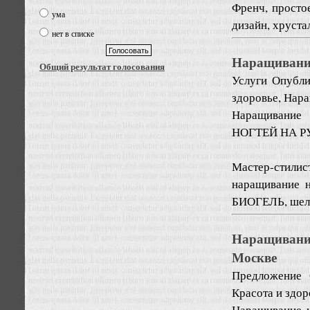
Френч, просто
ума
дизайн, хрустал
нет в списке
Наращивание
Общий результат голосования
Услуги
Опубли
здоровье, Нар
Наращивание 
НОГТЕЙ НА Р
Мастер-стил
наращивание н
БИОГЕЛЬ, шелк,
Наращивани
Москве
Предложение
Красота и здо
Наращивание н