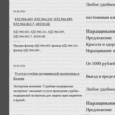
Любое удобное
04.08.2026
постоянным кл
8Д2.966.603, 8Д2.966.241, 8Д2.966.085,
8Д2.966.063-7, 402/014Б
Наращивание
8Д2.966.603, 8Д2.966.241, 8Д2.966.085,
8Д2.966.063-7, 402/014Б
Предложение
- - - -
Красота и здо
Продам фильтр 8Д2.966.603; фильтр 8Д2.966.241;
Наращивание но
фильтр 8Д2.966.085...
От 1000 рублей
04.08.2026
Услуги судебно-медицинской экспертизы в
Выезд в преде
Казани
Экспертная компания “Судебная-медицинская
Любое удобное
экспертиза” оказывает услуги проведения судебно-
медицинской экспертизы для защиты прав пациентов
и врачей...
Наращивание
Предложение