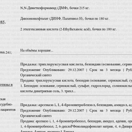
N,N-Диметилформамид (ДМФ), бочки 215 кг.
Диизононилфталат (ДИНФ, Палатинол Н), бочки по 180 кг.
085,
2 этилгексановая кислота (2-Ethylhexanoic acid), бочки по 180 кг.
На объёмы хорошие...
966.241;
Продажа: трихлоруксусная кислота, бензидин (основание, серно
Предложение
Опубликовано: 29.12.2007 | Срок на 3 месяца | Руб
Органический синтез
Продажа: трихлоруксусная кислота, бензидин (основание, сернокислый, с
ртизы в
1. Бензидин: основание, сернокислый, сульфат, гидрохлорид, солянокисл
кислоты динатриевая соль, 3. трихл...
ская
Продажа: арсеназо i, 1, 4-бромнитробензол, бензидин, амидол, а
 судебно-
 пациентов
Предложение
Опубликовано: 29.12.2007 | Срок на 3 месяца | Руб
Органический синтез
Продажа: арсеназо i, 1, 4-бромнитробензол, бензидин, амидол, аденин, о
1, 4-бромнитробензол, 2, 6-дихлоРФенолиндофенолят натрия, 4, 4-Дипир
Амидол, Антрон, арсеназо I, Бензид...