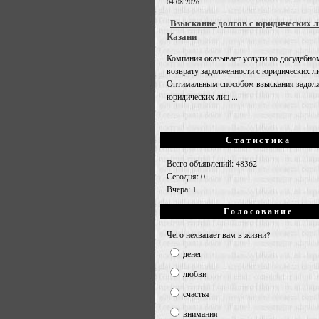
04.08.2026
Взыскание долгов с юридических л
Казани
Компания оказывает услуги по досудебно
возврату задолженности с юридических л
Оптимальным способом взыскания задолж
юридических лиц ...
Статистика
Всего объявлений: 48362
Сегодня: 0
Вчера: 1
Голосование
Чего нехватает вам в жизни?
денег
любви
счастья
внимания