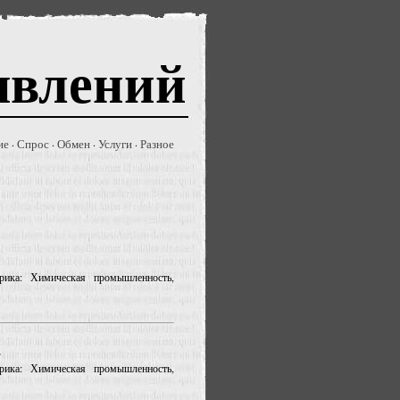
явлений
ие
Спрос
Обмен
Услуги
Разное
·
·
·
·
рика: Химическая промышленность,
.
рика: Химическая промышленность,