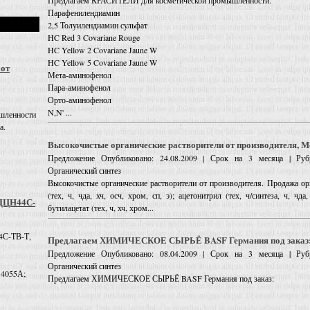
Предлагаем КРАСИТЕЛИ для косметической промышленности.
Парафенилендиамин
2,5 Толуилендиамин сульфат
HC Red 3 Covariane Rouge
HC Yellow 2 Covariane Jaune W
HC Yellow 5 Covariane Jaune W
 от
Мета-аминофенол
Пара-аминофенол
Орто-аминофенол
N,N' ...
шленности
а.
Высокочистые органические растворители от производителя, 
Предложение
Опубликовано: 24.08.2009 | Срок на 3 месяца | Руб
Органический синтез
Высокочистые органические растворители от производителя. Продажа орг
(тех, ч, чда, хч, осч, хром, сп, э); ацетонитрил (тех, ч/синтеза, ч, чда,
 ДЦН44С-
бутилацетат (тех, ч, хч, хром...
4С-ТВ-Т,
Предлагаем ХИМИЧЕСКОЕ СЫРЬЁ BASF Германия под заказ:
Предложение
Опубликовано: 08.04.2009 | Срок на 3 месяца | Руб
Органический синтез
 4055А;
Предлагаем ХИМИЧЕСКОЕ СЫРЬЁ BASF Германия под заказ: