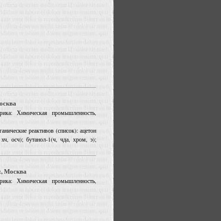
Москва
рика: Химическая промышленность,
анические реактивов (список): ацетон
 хч, осч); бутанол-1(ч, чда, хром, э);
, Москва
рика: Химическая промышленность,