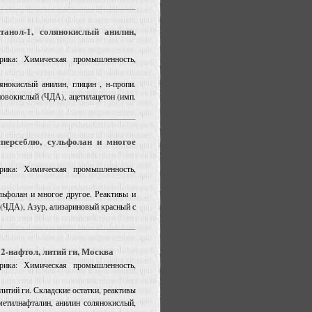
танол-1, солянокислый анилин,
рика: Химическая промышленность,
янокислый анилин, глицин , н-пропи.
овокислый (ЧДА), ацетилацетон (имп.
сперсеблю, сульфолан и многое
рика: Химическая промышленность,
льфолан и многое другое. Реактивы и
л (ЧДА), Азур, ализариновый красный с
 2-нафтол, литий ги, Москва
рика: Химическая промышленность,
 литий ги. Складские остатки, реактивы
метилнафталин, анилин солянокислый,