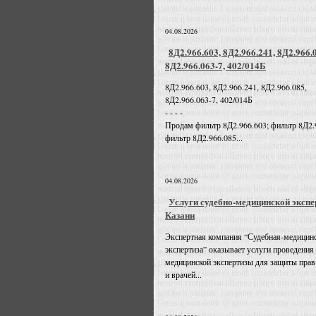
04.08.2026
8Д2.966.603, 8Д2.966.241, 8Д2.966.
8Д2.966.063-7, 402/014Б
8Д2.966.603, 8Д2.966.241, 8Д2.966.085,
8Д2.966.063-7, 402/014Б
- - - -
Продам фильтр 8Д2.966.603; фильтр 8Д2.
фильтр 8Д2.966.085...
04.08.2026
Услуги судебно-медицинской экспе
Казани
Экспертная компания “Судебная-медицин
экспертиза” оказывает услуги проведения
медицинской экспертизы для защиты прав
и врачей...