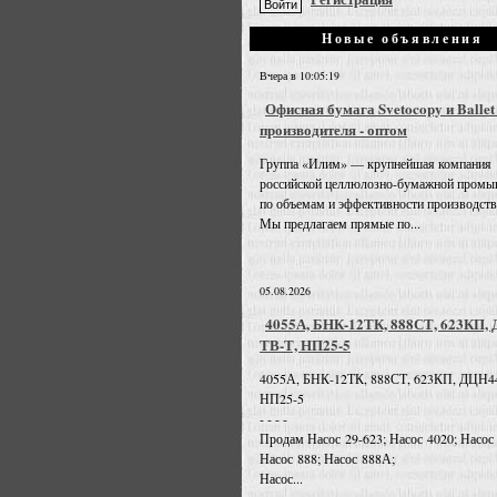
Новые объявления
Вчера в 10:05:19
Офисная бумага Svetocopy и Ballet
производителя - оптом
Группа «Илим» — крупнейшая компания
российской целлюлозно-бумажной промы
по объемам и эффективности производств
Мы предлагаем прямые по...
05.08.2026
4055А, БНК-12ТК, 888СТ, 623КП,
ТВ-Т, НП25-5
4055А, БНК-12ТК, 888СТ, 623КП, ДЦН4
НП25-5
- - - -
Продам Насос 29-623; Насос 4020; Насос
Насос 888; Насос 888А;
Насос...