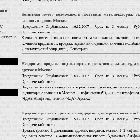
иц в
Компания имеет возможность поставить металилхлорид, ок
глицин , н-пропи, Москва
му
Предложение
Опубликовано: 16.12.2007 | Срок на 3 месяца | Руб
иц.
Органический синтез
енности с
Компания имеет возможность поставить металилхлорид, октанол-1, сол
Компания предлагает к продаже: адамантан (порошок), аммоний молибден
), ацетоуксусный эфир (имп. ), Бензотриаз...
Недорогая продажа индикаторов и реактивов: лакмоид, ди
другое в Москве
Предложение
Опубликовано: 16.12.2007 | Срок на 3 месяца | Руб
Органический синтез
Недорогая продажа индикаторов и реактивов: лакмоид, дисперсеблю, су
индикаторы с хранения в Москве: 1 - нафтиламин (Ч), 2, 4 - динитрофено
(ЧДА), Альфа-нафтиламин (ЧДА), Арсен...
Проджа: арсеназо-1, диэтиламин, додекан, имидазол, октанол-1,
Предложение
Опубликовано: 15.12.2007 | Срок на 3 месяца | Руб
Органический синтез
Проджа: арсеназо-1, диэтиламин, додекан, имидазол, октанол-1, 2-нафтол,
под заказ 2-нафтол, 3, 4-диаминобензойная кислота, Адамантан, Альфа-