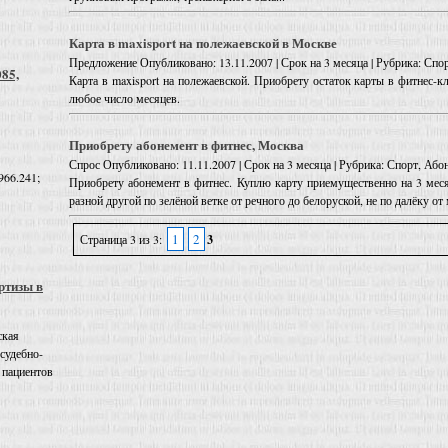
Карта в maxisport на полежаевской в Москве
Предложение
Опубликовано: 13.11.2007 | Срок на 3 месяца | Рубрика: Сп
085,
Карта в maxisport на полежаевской. Приобрету остаток карты в фитнес-к
любое число месяцев.
Приобрету абонемент в фитнес, Москва
Спрос
Опубликовано: 11.11.2007 | Срок на 3 месяца | Рубрика: Спорт, Аб
966.241;
Приобрету абонемент в фитнес. Куплю карту приемущественно на 3 меся
разной другой по зелёной ветке от речного до белоруской, не по далёку от
1
2
Страница 3 из 3:
3
ртизы в
ская
 судебно-
 пациентов