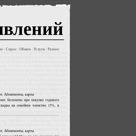
явлений
ие
Спрос
Обмен
Услуги
Разное
·
·
·
·
орт, Абонементы, карты
 мес бесплатно при покупке годового
скидка на семейное членство 15%, в
орт, Абонементы, карты