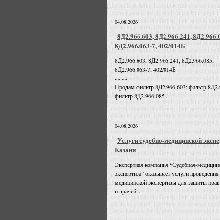
04.08.2026
8Д2.966.603, 8Д2.966.241, 8Д2.966.
8Д2.966.063-7, 402/014Б
8Д2.966.603, 8Д2.966.241, 8Д2.966.085,
8Д2.966.063-7, 402/014Б
- - - -
Продам фильтр 8Д2.966.603; фильтр 8Д2.
фильтр 8Д2.966.085...
04.08.2026
Услуги судебно-медицинской экспе
Казани
Экспертная компания “Судебная-медицин
экспертиза” оказывает услуги проведения
медицинской экспертизы для защиты прав
и врачей...