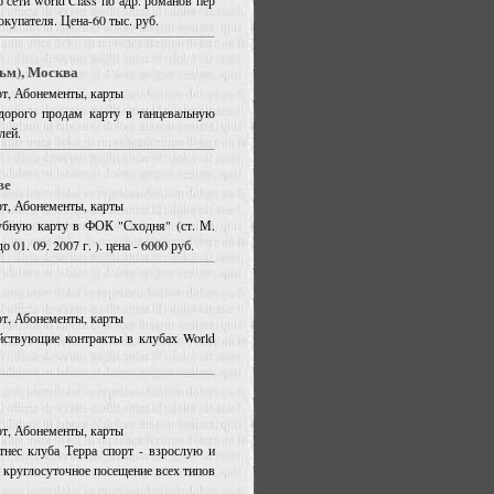
 сети world Class по адр. романов пер
окупателя. Цена-60 тыс. руб.
ьм), Москва
орт, Абонементы, карты
дорого продам карту в танцевальную
лей.
ве
орт, Абонементы, карты
убную карту в ФОК "Сходня" (ст. М.
 01. 09. 2007 г. ). цена - 6000 руб.
орт, Абонементы, карты
йствующие контракты в клубах World
орт, Абонементы, карты
нес клуба Терра спорт - взрослую и
е круглосуточное посещение всех типов