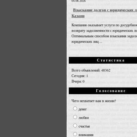
04.08.2026
Взыскание долгов с юридических л
Казани
Компания оказывает услуги по досудебно
возврату задолженности с юридических л
Оптимальным способом взыскания задолж
юридических лиц ...
Статистика
Всего объявлений: 48362
Сегодня: 1
Вчера: 0
Голосование
Чего нехватает вам в жизни?
денег
любви
счастья
внимания