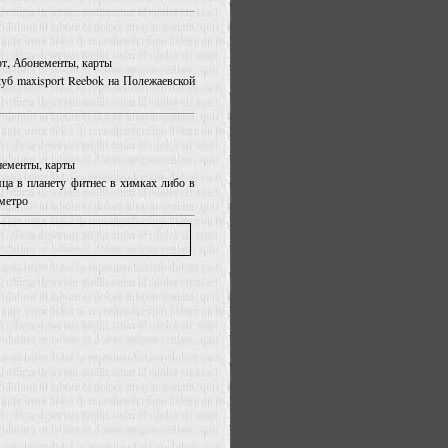
орт, Абонементы, карты
луб maxisport Reebok на Полежаевской
онементы, карты
ца в планету фитнес в химках либо в
 метро