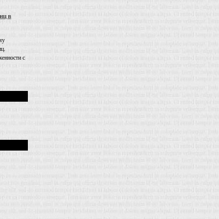
иц в
му
иц.
енности с