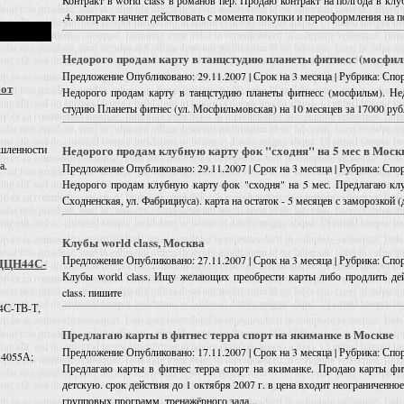
Контракт в world class в романов пер. Продаю контракт на полгода в клуб
,4. контракт начнет действовать с момента покупки и переоформления на п
Недорого продам карту в танцстудию планеты фитнесс (мосфил
Предложение
Опубликовано: 29.11.2007 | Срок на 3 месяца | Рубрика: Сп
 от
Недорого продам карту в танцстудию планеты фитнесс (мосфильм). Не
студию Планеты фитнес (ул. Мосфильмовская) на 10 месяцев за 17000 руб
Недорого продам клубную карту фок "сходня" на 5 мес в Моск
шленности
а.
Предложение
Опубликовано: 29.11.2007 | Срок на 3 месяца | Рубрика: Сп
Недорого продам клубную карту фок "сходня" на 5 мес. Предлагаю кл
Сходненская, ул. Фабрициуса). карта на остаток - 5 месяцев с заморозкой (до
Клубы world class, Москва
Предложение
Опубликовано: 27.11.2007 | Срок на 3 месяца | Рубрика: Сп
 ДЦН44С-
Клубы world class. Ищу желающих преобрести карты либо продлить де
class. пишите
4С-ТВ-Т,
Предлагаю карты в фитнес терра спорт на якиманке в Москве
Предложение
Опубликовано: 17.11.2007 | Срок на 3 месяца | Рубрика: Сп
 4055А;
Предлагаю карты в фитнес терра спорт на якиманке. Продаю карты фит
детскую. срок действия до 1 октября 2007 г. в цена входит неограниченно
групповых программ, тренажёрного зала...