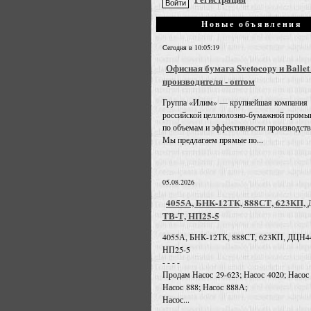
Новые объявления
Сегодня в 10:05:19
Офисная бумага Svetocopy и Ballet
производителя - оптом
Группа «Илим» — крупнейшая компания
российской целлюлозно-бумажной промы
по объемам и эффективности производств
Мы предлагаем прямые по...
05.08.2026
4055А, БНК-12ТК, 888СТ, 623КП,
ТВ-Т, НП25-5
4055А, БНК-12ТК, 888СТ, 623КП, ДЦН4
НП25-5
- - - -
Продам Насос 29-623; Насос 4020; Насос
Насос 888; Насос 888А;
Насос...