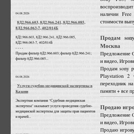
воспроизводит
наличии Free
04.08.2026
стоимости вып
8Д2.966.603, 8Д2.966.241, 8Д2.966.085,
8Д2.966.063-7, 402/014Б
Продам sony
8Д2.966.603, 8Д2.966.241, 8Д2.966.085,
8Д2.966.063-7, 402/014Б
Москва
- - - -
Предложение
Продам фильтр 8Д2.966.603; фильтр 8Д2.966.241;
фильтр 8Д2.966.085...
и видео, Игров
Продам sony p
Playstation 
04.08.2026
переходник на
Услуги судебно-медицинской экспертизы в
памяти + все пр
Казани
Экспертная компания “Судебная-медицинская
Продаю игро
экспертиза” оказывает услуги проведения судебно-
медицинской экспертизы для защиты прав пациентов
Предложение
и врачей...
и видео, Игров
Продаю игрову