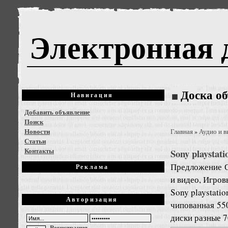
Электронная 
Доска о
Навигация
Добавить объявление
Поиск
Новости
Главная
Аудио и в
»
Статьи
Контакты
Sony playsta
Предложение
Реклама
и видео, Игров
Sony playstati
Авторизация
чипованная 550
диски разные 7
Регистрация