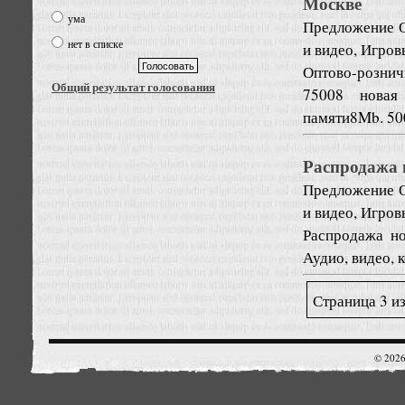
Москве
ума
Предложение
нет в списке
и видео, Игров
Оптово-розничн
Общий результат голосования
75008 новая 
памяти8Mb. 500
Распродажа 
Предложение
и видео, Игров
Распродажа н
Аудио, видео, 
Страница 3 из
© 2026