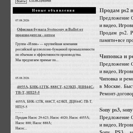
Продам ps2 
Новые объявления
Предложение
07.08.2026
и видео, Игров
Офисная бумага Svetocopy и Ballet от
Продам ps2. P
производителя - оптом
памяти+все про
Группа «Илим» — крупнейшая компания
российской целлюлозно-бумажной промышленности
Чиповка и р
по объемам и эффективности производства.
Мы предлагаем прямые по...
Предложение
и видео, Игров
Чиповка и рем
05.08.2026
в Москве. Быс
4055А, БНК-12ТК, 888СТ, 623КП, ДЦН44С-
ТВ-Т, НП25-5
Ремонт-догово
4055А, БНК-12ТК, 888СТ, 623КП, ДЦН44С-ТВ-Т,
НП25-5
Sony ps3, sony
- - - -
Предложение
Продам Насос 29-623; Насос 4020; Насос 4055А;
Насос 888; Насос 888А;
и видео, Игров
Насос...
Sony PS3, so