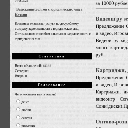
04.08.2026
за 10000 рубле
Взыскание долгов с юридических лиц в
Казани
Видеоигру s
Компания оказывает услуги по досудебному
Предложение
возврату задолженности с юридических лиц.
и видео, Игров
Оптимальным способом взыскания задолженности с
юридических лиц ...
Видеоигру seg
много картрид
руб.
Статистика
Всего объявлений: 48362
Картриджи, 
Сегодня: 0
Вчера: 0
Предложение
и видео, Игров
Голосование
Картриджи, д
Чего нехватает вам в жизни?
видеоигр Сег
денег
Сони(диски).П
любви
счастья
Оптово-роз
внимания