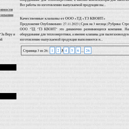
Все работы по изготовлению выпускаемой продукции вы...
оимости
омпании
Качественные клапаны от ООО «ТД «ТЗ КВОИТ»
Предложение
Опубликовано: 27.11.2023 | Срок на 3 месяца | Рубрика: Стр
ООО "ТД "ТЗ КВОИТ" это динамично развивающееся компания. Наш 
оборудование для теплоэнергетики, а именно клапаны для пылегазовозду
"За Веру и
изготовлению выпускаемой продукции выполняются н...
ой
1
2
4
5
6
26
Страница 3 из 26:
3
...