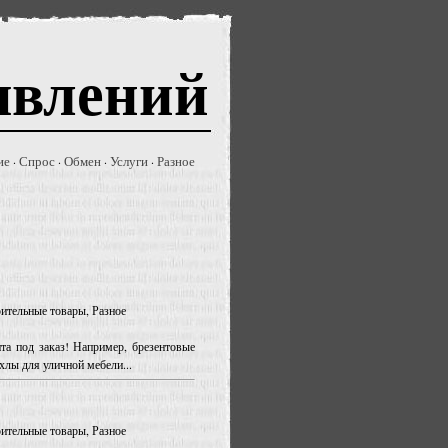
явлений
ие
Спрос
Обмен
Услуги
Разное
·
·
·
·
оительные товары, Разное
та под заказ! Например, брезентовые
ехлы для уличной мебели...
оительные товары, Разное