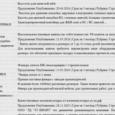
Кассета для панелей жби
Предложение
Опубликовано: 29.04.2024 | Срок на 3 месяца | Рубрика: Стр
"Кассеты для хранения опалубки, наружных и внутренних стеновых панеле
Кассета для щитовой опалубки КО, стеновых панелей, больших строительн
Транспортировочный контейнер для ЖБИ-плит и НС / ВС панелей....
ртизы в
Высококачественные винты по себестоимости: 50 копеек за шту
ская
Предложение
Опубликовано: 21.03.2024 | Срок на 3 месяца | Рубрика: Стр
 судебно-
" Винты имеют погрешность в размерах от 5 до 10 сотых долей миллиметр
 пациентов
Для использования винтов требуется перенастроить ваше оборудован
размера, что обеспечит идеальную посадку и максимальную прочность соед
Фанера оптом НК (некондиция) / строительная
Предложение
Опубликовано: 13.03.2024 | Срок на 3 месяца | Рубрика: Стр
иц в
"Фанера оптом от 1 пачки
Прямые поставки фанеры с заводов производителей.
В наличии более 10000м2 различных размеров. Также можем привезти лю
му
Фанера для производителей мягкой мебели, для строительных работ, для о
иц.
енности с
Качественные компенсаторы от компенсаторы-тула.рф
Предложение
Опубликовано: 28.11.2023 | Срок на 3 месяца | Рубрика: Стр
ООО "ТД "ТЗ КВОИТ" это динамично развивающееся компания. Наш 
оборудование для теплоэнергетики, а именно компенсаторы для пылега