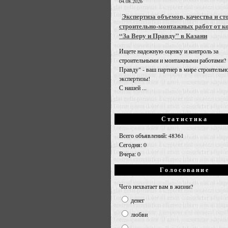
04.08.2026
Экспертиза объемов, качества и ст
строительно-монтажных работ от к
“За Веру и Правду” в Казани
Ищете надежную оценку и контроль за
строительными и монтажными работами? 
Правду" - ваш партнер в мире строительн
экспертизы!
С нашей ...
Статистика
Всего объявлений: 48361
Сегодня: 0
Вчера: 0
Голосование
Чего нехватает вам в жизни?
денег
любви