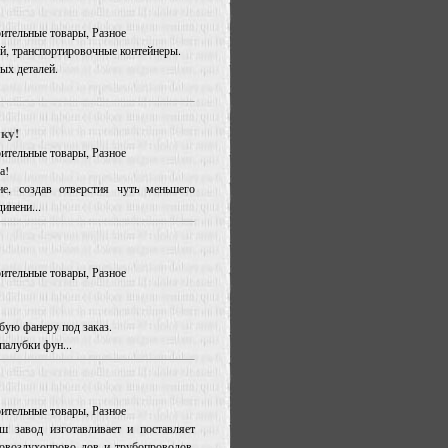
оительные товары, Разное
й, транспортировочные контейнеры.
ых деталей.
ку!
оительные товары, Разное
а!
ие, создав отверстия чуть меньшего
инени...
оительные товары, Разное
бую фанеру под заказ.
палубки фун...
оительные товары, Разное
завод изготавливает и поставляет
зовоздухопрово дов и трубопроводов.