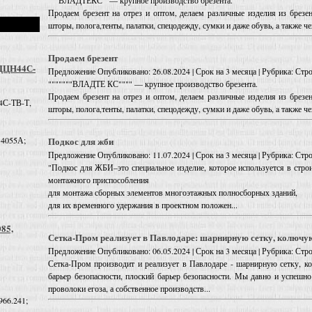
"""ВЛАДТЕКС""— крупное производство брезента.
Продаем брезент на отрез и оптом, делаем различные изделия из брезен
шторы, полога,тенты, палатки, спецодежду, сумки и даже обувь, a также ч
Продаем брезент
 ДЦН44С-
Предложение
Опубликовано: 26.08.2024 | Срок на 3 месяца | Рубрика: Стр
"""""""ВЛАДТЕ КС"""" — крупное производство брезента.
Продаем брезент на отрез и оптом, делаем различные изделия из брезен
4С-ТВ-Т,
шторы, полога,тенты, палатки, спецодежду, сумки и даже обувь, a также че
Подкос для жби
 4055А;
Предложение
Опубликовано: 11.07.2024 | Срок на 3 месяца | Рубрика: Стр
"Подкос для ЖБИ–это специальное изделие, которое используется в строи
монтажного приспособления
для монтажа сборных элементов многоэтажных полносборных зданий,
для их временного удержания в проектном положен...
085,
Сетка-Пром реализует в Павлодаре: шарнирную сетку, колючую
Предложение
Опубликовано: 06.05.2024 | Срок на 3 месяца | Рубрика: Стр
Сетка-Пром производит и реализует в Павлодаре - шарнирную сетку, к
барьер безопасности, плоский барьер безопасности. Мы давно и успешн
проволоки егоза, а собственное производств...
966.241;