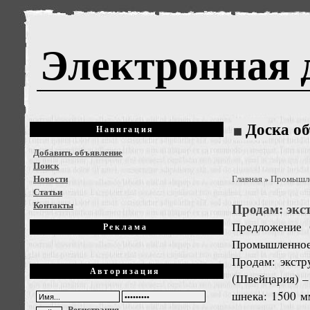
Электронная 
Доска о
Навигация
Добавить объявление
Поиск
Новости
Главная
Промышле
»
Статьи
Контакты
Продам: экст
Предложение
Реклама
Промышленное 
Продам: экстр
Авторизация
(Швейцария) – 
шнека: 1500 м
Регистрация