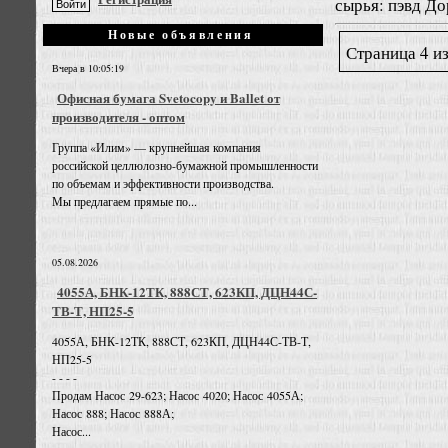
сырья: пэвд Дор
Новые объявления
Страница 4 из
Вчера в 10:05:19
Офисная бумага Svetocopy и Ballet от
производителя - оптом
Группа «Илим» — крупнейшая компания
российской целлюлозно-бумажной промышленности
по объемам и эффективности производства.
Мы предлагаем прямые по...
05.08.2026
4055А, БНК-12ТК, 888СТ, 623КП, ДЦН44С-
ТВ-Т, НП25-5
4055А, БНК-12ТК, 888СТ, 623КП, ДЦН44С-ТВ-Т,
НП25-5
- - - -
Продам Насос 29-623; Насос 4020; Насос 4055А;
Насос 888; Насос 888А;
Насос...