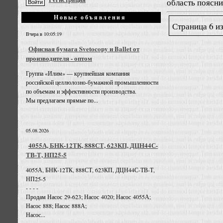
область поясниц
Новые объявления
Страница 6 из
Вчера в 10:05:19
Офисная бумага Svetocopy и Ballet от
производителя - оптом
Группа «Илим» — крупнейшая компания
российской целлюлозно-бумажной промышленности
по объемам и эффективности производства.
Мы предлагаем прямые по...
05.08.2026
4055А, БНК-12ТК, 888СТ, 623КП, ДЦН44С-
ТВ-Т, НП25-5
4055А, БНК-12ТК, 888СТ, 623КП, ДЦН44С-ТВ-Т,
НП25-5
- - - -
Продам Насос 29-623; Насос 4020; Насос 4055А;
Насос 888; Насос 888А;
Насос...