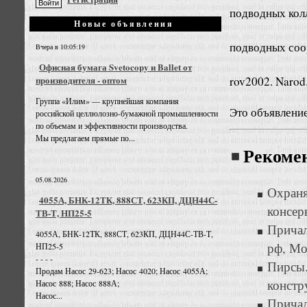
подводных кол
Новые объявления
подводных соо
Вчера в 10:05:19
Офисная бумага Svetocopy и Ballet от
rov2002. Narod
производителя - оптом
Группа «Илим» — крупнейшая компания
Это объявлени
российской целлюлозно-бумажной промышленности
по объемам и эффективности производства.
Мы предлагаем прямые по...
Рекоме
05.08.2026
Охран
4055А, БНК-12ТК, 888СТ, 623КП, ДЦН44С-
консер
ТВ-Т, НП25-5
Прича
4055А, БНК-12ТК, 888СТ, 623КП, ДЦН44С-ТВ-Т,
рф, Мо
НП25-5
- - - -
Пирсы
Продам Насос 29-623; Насос 4020; Насос 4055А;
констр
Насос 888; Насос 888А;
Насос...
Причал