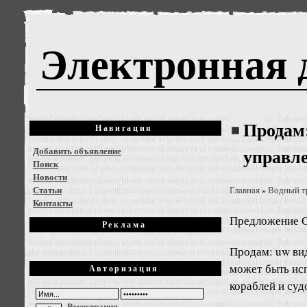
Электронная 
Продам
Навигация
Добавить объявление
управл
Поиск
Новости
Статьи
Главная
Водный т
»
Контакты
Предложение
О
Реклама
Продам: uw ви
может быть ис
Авторизация
кораблей и суд
Регистрация